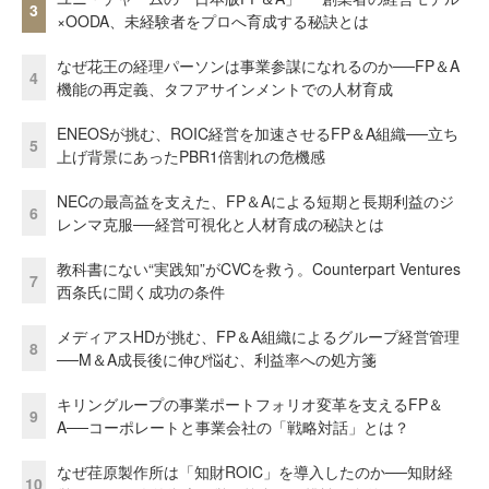
3
×OODA、未経験者をプロへ育成する秘訣とは
なぜ花王の経理パーソンは事業参謀になれるのか──FP＆A
4
機能の再定義、タフアサインメントでの人材育成
ENEOSが挑む、ROIC経営を加速させるFP＆A組織──立ち
5
上げ背景にあったPBR1倍割れの危機感
NECの最高益を支えた、FP＆Aによる短期と長期利益のジ
6
レンマ克服──経営可視化と人材育成の秘訣とは
教科書にない“実践知”がCVCを救う。Counterpart Ventures
7
西条氏に聞く成功の条件
メディアスHDが挑む、FP＆A組織によるグループ経営管理
8
──M＆A成長後に伸び悩む、利益率への処方箋
キリングループの事業ポートフォリオ変革を支えるFP＆
9
A──コーポレートと事業会社の「戦略対話」とは？
なぜ荏原製作所は「知財ROIC」を導入したのか──知財経
10