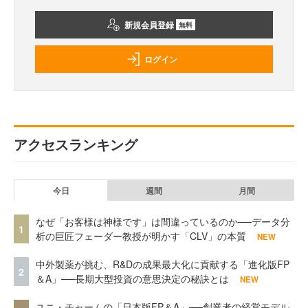
新規会員登録
無料
ログイン
アクセスランキング
今日
週間
月間
なぜ「お客様は神様です」は間違っているのか──データ分
1
析の巨匠フェーダー教授が明かす「CLV」の本質
NEW
中外製薬が挑む、R&Dの成果最大化に貢献する「進化版FP
2
＆A」──長期大型投資の意思決定の秘訣とは
NEW
ユニ・チャームの「日本版FP＆A」──創業者の経営モデル