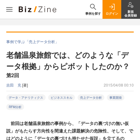
新規
事例を探す
ログイン
会員登録
事例で学ぶ「売上データ分析」
老舗温泉旅館では、どのような「デ
ータ根拠」からピボットしたのか？
第2回
吉田 充
[著]
2015/04/08 00:10
データ・アナリティクス
ビジネススキル
売上データ分析
事業開発
RFM分析
前回は老舗温泉旅館の事例から、「データの裏づけの無い仮
説」がもたらす方向性を間違えた課題解決の危険性、そして、で
はどのように「データの裏づけも持たせた仮説」を立てるの