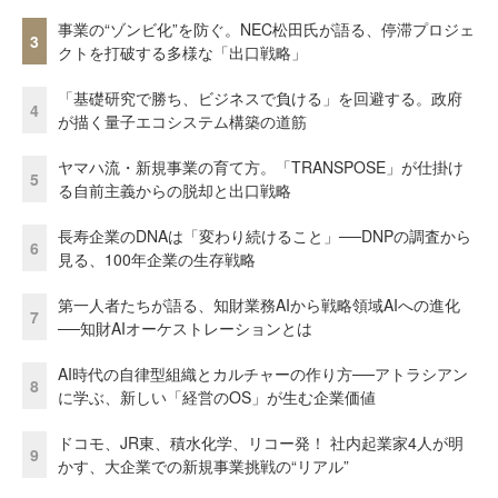
事業の“ゾンビ化”を防ぐ。NEC松田氏が語る、停滞プロジェ
3
クトを打破する多様な「出口戦略」
「基礎研究で勝ち、ビジネスで負ける」を回避する。政府
4
が描く量子エコシステム構築の道筋
ヤマハ流・新規事業の育て方。「TRANSPOSE」が仕掛け
5
る自前主義からの脱却と出口戦略
長寿企業のDNAは「変わり続けること」──DNPの調査から
6
見る、100年企業の生存戦略
第一人者たちが語る、知財業務AIから戦略領域AIへの進化
7
──知財AIオーケストレーションとは
AI時代の自律型組織とカルチャーの作り方──アトラシアン
8
に学ぶ、新しい「経営のOS」が生む企業価値
ドコモ、JR東、積水化学、リコー発！ 社内起業家4人が明
9
かす、大企業での新規事業挑戦の“リアル”