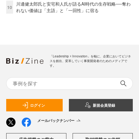
川邊健太郎氏と安宅和人氏が語るAI時代の生存戦略──奪わ
10
れない価値は「主語」と「一回性」に宿る
「Leadership ☓ Innovation」を軸に、企業においてビジネ
スを創出、変革していく事業開発者のためのメディアで
す。
ログイン
新規会員登録
メールバックナンバー