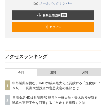
メールバックナンバー
新規会員登録
無料
ログイン
アクセスランキング
今日
週間
月間
中外製薬が挑む、R&Dの成果最大化に貢献する「進化版FP
1
＆A」──長期大型投資の意思決定の秘訣とは
日清食品HD経営管理部 部長と一橋大学・青木教授が語る、
2
戦略の実行不全を回避する「自走する組織」とは