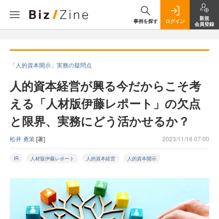
新規
事例を探す
ログイン
会員登録
「人的資本開示」実務の疑問点
人的資本経営が興る今だからこそ考
える「人材版伊藤レポート」の欠点
と限界、実務にどう活かせるか？
松井 勇策
[著]
2023/11/16 07:00
IR
人材版伊藤レポート
人的資本経営
人的資本開示