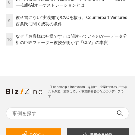
8
──知財AIオーケストレーションとは
教科書にない“実践知”がCVCを救う。Counterpart Ventures
9
西条氏に聞く成功の条件
なぜ「お客様は神様です」は間違っているのか──データ分
10
析の巨匠フェーダー教授が明かす「CLV」の本質
「Leadership ☓ Innovation」を軸に、企業においてビジネ
スを創出、変革していく事業開発者のためのメディアで
す。
ログイン
新規会員登録