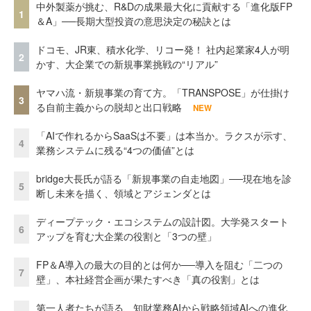
中外製薬が挑む、R&Dの成果最大化に貢献する「進化版FP
1
＆A」──長期大型投資の意思決定の秘訣とは
ドコモ、JR東、積水化学、リコー発！ 社内起業家4人が明
2
かす、大企業での新規事業挑戦の“リアル”
ヤマハ流・新規事業の育て方。「TRANSPOSE」が仕掛け
3
る自前主義からの脱却と出口戦略
NEW
「AIで作れるからSaaSは不要」は本当か。ラクスが示す、
4
業務システムに残る“4つの価値”とは
bridge大長氏が語る「新規事業の自走地図」──現在地を診
5
断し未来を描く、領域とアジェンダとは
ディープテック・エコシステムの設計図。大学発スタート
6
アップを育む大企業の役割と「3つの壁」
FP＆A導入の最大の目的とは何か──導入を阻む「二つの
7
壁」、本社経営企画が果たすべき「真の役割」とは
第一人者たちが語る、知財業務AIから戦略領域AIへの進化