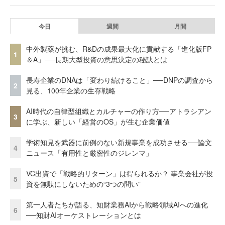
今日
週間
月間
中外製薬が挑む、R&Dの成果最大化に貢献する「進化版FP
1
＆A」──長期大型投資の意思決定の秘訣とは
長寿企業のDNAは「変わり続けること」──DNPの調査から
2
見る、100年企業の生存戦略
AI時代の自律型組織とカルチャーの作り方──アトラシアン
3
に学ぶ、新しい「経営のOS」が生む企業価値
学術知見を武器に前例のない新規事業を成功させる──論文
4
ニュース「有用性と厳密性のジレンマ」
VC出資で「戦略的リターン」は得られるか？ 事業会社が投
5
資を無駄にしないための“3つの問い”
第一人者たちが語る、知財業務AIから戦略領域AIへの進化
6
──知財AIオーケストレーションとは