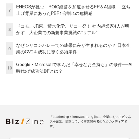
ENEOSが挑む、ROIC経営を加速させるFP＆A組織──立ち
7
上げ背景にあったPBR1倍割れの危機感
ドコモ、JR東、積水化学、リコー発！ 社内起業家4人が明
8
かす、大企業での新規事業挑戦の“リアル”
なぜシリコンバレーでの成果に差が生まれるのか？ 日本企
9
業のCVCを成功に導く必須条件
Google・Microsoftで学んだ「幸せなお金持ち」の条件──AI
10
時代の“成功法則”とは？
「Leadership ☓ Innovation」を軸に、企業においてビジネ
スを創出、変革していく事業開発者のためのメディアで
す。