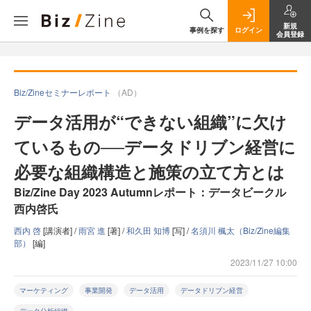
新規
事例を探す
ログイン
会員登録
Biz/Zineセミナーレポート
（AD）
データ活用が“できない組織”に欠け
ているもの──データドリブン経営に
必要な組織構造と施策の立て方とは
Biz/Zine Day 2023 Autumnレポート：データビークル
西内啓氏
西内 啓
[講演者] /
雨宮 進
[著] /
和久田 知博
[写] /
名須川 楓太（Biz/Zine編集
部）
[編]
2023/11/27 10:00
マーケティング
事業開発
データ活用
データドリブン経営