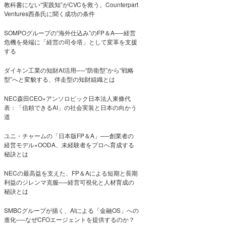
教科書にない“実践知”がCVCを救う。Counterpart
Ventures西条氏に聞く成功の条件
SOMPOグループの“海外仕込み”のFP＆A──経営
危機を発端に「経営の司令塔」として変革を支援
する
ダイキン工業の知財AI活用──“防衛型”から“戦略
型”へと変貌する、伴走型の知財組織とは
NEC森田CEO×アンソロピック日本法人東條代
表：「信頼できるAI」の社会実装と日本の向かう
道
ユニ・チャームの「日本版FP＆A」──創業者の
経営モデル×OODA、未経験者をプロへ育成する
秘訣とは
NECの最高益を支えた、FP＆Aによる短期と長期
利益のジレンマ克服──経営可視化と人材育成の
秘訣とは
SMBCグループが描く、AIによる「金融OS」への
進化──なぜCFOエージェントを提供するのか？