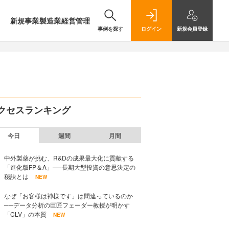
新規事業
製造業
経営管理
事例を探す
ログイン
新規
会員登録
クセスランキング
今日
週間
月間
中外製薬が挑む、R&Dの成果最大化に貢献する
「進化版FP＆A」──長期大型投資の意思決定の
秘訣とは
NEW
なぜ「お客様は神様です」は間違っているのか
──データ分析の巨匠フェーダー教授が明かす
「CLV」の本質
NEW