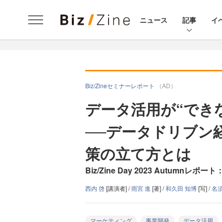
ニュース
記事
イ
Biz/Zineセミナーレポート
（AD）
データ活用が“でき
──データドリブン
策の立て方とは
Biz/Zine Day 2023 Autumn
西内 啓
[講演者] /
雨宮 進
[著] /
和久田 知博
[写] /
名須
マーケティング
事業開発
データ活用