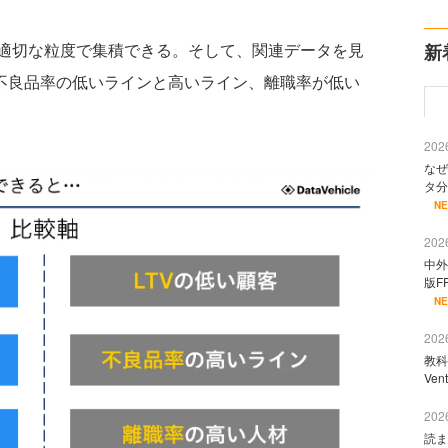
適切な粒度で集積できる。そして、関連データを見
新
、不良品率の低いラインと高いライン、離職率が低い
2026
なぜ
タ分
N
2026
中外
版F
N
2026
教科
Ve
2026
読ま