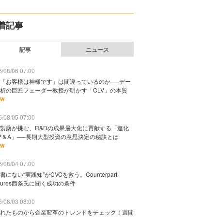
着記事
記事
ニュース
/08/06 07:00
「お客様は神様です」は間違っているのか──デー
析の巨匠フェーダー教授が明かす「CLV」の本質
EW
/08/05 07:00
製薬が挑む、R&Dの成果最大化に貢献する「進化
P＆A」──長期大型投資の意思決定の秘訣とは
EW
/08/04 07:00
書にない“実践知”がCVCを救う。Counterpart
ntures西条氏に聞く成功の条件
/08/03 08:00
れたものから企業変革のトレンドをチェック！週間