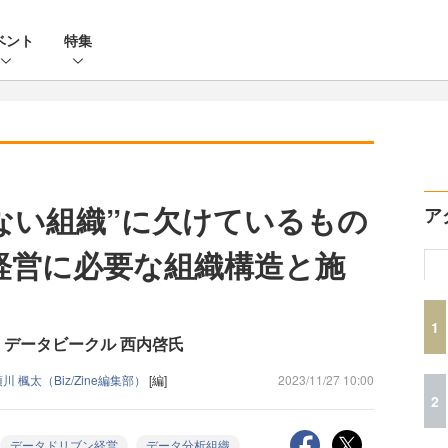
ベント
特集
ない組織”に欠けているもの
ア
経営に必要な組織構造と施
1
レポート：データビークル 西内啓氏
川 楓太（Biz/Zine編集部）
[編]
2023/11/27 10:00
2
データドリブン経営
データ分析組織