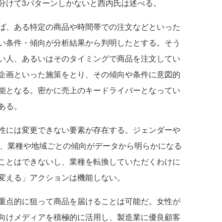
分けて3パターンしかないと西内氏は述べる。
ば、ある特定の商品や時間帯での注文などといった
い条件・傾向が分析結果から判明したとする。そう
い人、あるいはそのタイミングで商品を注文してい
企画といった施策をとり、その傾向や条件に意図的
能となる。密かに売上のキードライバーとなってい
ある。
性には変更できない要素が存在する。ジェンダーや
ば、業種や地域ごとの傾向がデータから明らかになる
ことはできないし、業種を転換していただくわけに
変える」アクションは機能しない。
重点的に狙って商品を届けることは可能だ。女性が
向けメディアを積極的に活用し、製造業に優良顧客