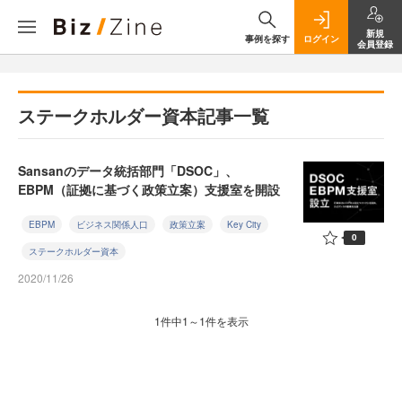
新規
事例を探す
ログイン
会員登録
ステークホルダー資本記事一覧
Sansanのデータ統括部門「DSOC」、
EBPM（証拠に基づく政策立案）支援室を開設
EBPM
ビジネス関係人口
政策立案
Key City
0
ステークホルダー資本
2020/11/26
1件中1～1件を表示