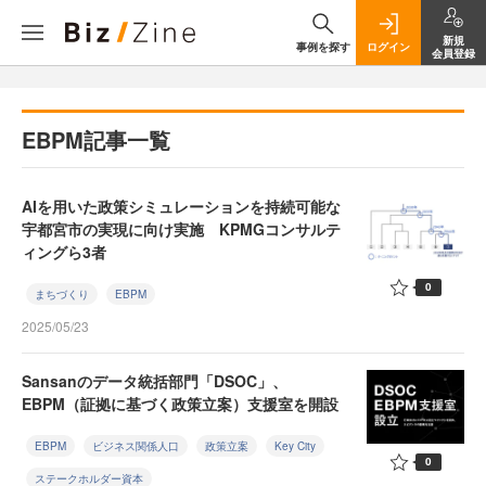
新規
事例を探す
ログイン
会員登録
EBPM記事一覧
AIを用いた政策シミュレーションを持続可能な
宇都宮市の実現に向け実施 KPMGコンサルテ
ィングら3者
0
まちづくり
EBPM
2025/05/23
Sansanのデータ統括部門「DSOC」、
EBPM（証拠に基づく政策立案）支援室を開設
EBPM
ビジネス関係人口
政策立案
Key City
0
ステークホルダー資本