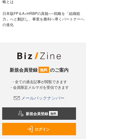
略とは
日本版FP＆A×HRBPの真髄──戦略を「組織能
力」へと翻訳し、事業を勝利へ導くパートナーへ
の進化
新規会員登録
のご案内
無料
・全ての過去記事が閲覧できます
・会員限定メルマガを受信できます
メールバックナンバー
新規会員登録
無料
ログイン