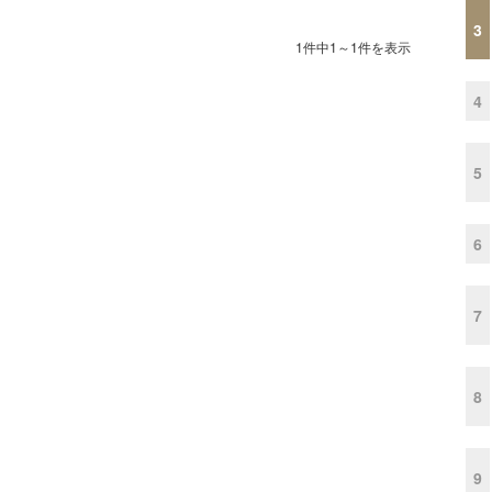
3
1件中1～1件を表示
4
5
6
7
8
9