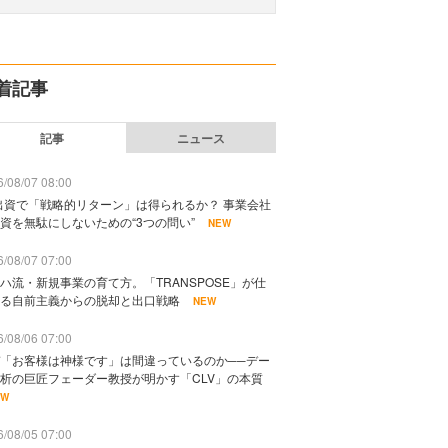
着記事
記事
ニュース
/08/07 08:00
出資で「戦略的リターン」は得られるか？ 事業会社
資を無駄にしないための“3つの問い”
NEW
/08/07 07:00
ハ流・新規事業の育て方。「TRANSPOSE」が仕
る自前主義からの脱却と出口戦略
NEW
/08/06 07:00
「お客様は神様です」は間違っているのか──デー
析の巨匠フェーダー教授が明かす「CLV」の本質
EW
/08/05 07:00