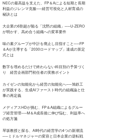
NECの最高益を支えた、FP＆Aによる短期と長期
利益のジレンマ克服──経営可視化と人材育成の
秘訣とは
大企業の6割超が陥る「沈黙の組織」──U-ZERO
が明かす、高め合う組織への変革要件
味の素グループが中計を廃止し目指すこと──FP
＆Aが主導する「2030ロードマップ」達成の算定
式とは
数字を埋めるだけで終わらない科目別の予算づく
り 経営企画部門初任者の実務ポイント
カイゼンの知能化から経営の知能化へ──旭鉄工
が実践する、生成AIファースト時代の組織論と仕
事の再定義
メディアスHDが挑む、FP＆A組織によるグルー
プ経営管理──M＆A成長後に伸び悩む、利益率へ
の処方箋
琴坂教授と探る、AI時代の経営学の4つの新潮流
──ミドルマネジャーの変容と日本企業の逆転戦