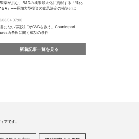
製薬が挑む、R&Dの成果最大化に貢献する「進化
P＆A」──長期大型投資の意思決定の秘訣とは
/08/04 07:00
書にない“実践知”がCVCを救う。Counterpart
ntures西条氏に聞く成功の条件
新着記事一覧を見る
メディアです。