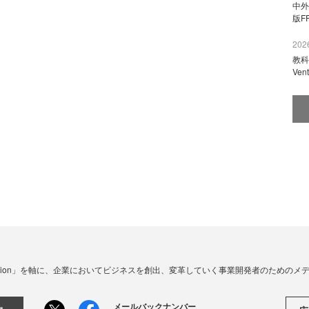
中外
版F
2026
教科
Ve
☓ Innovation」を軸に、企業においてビジネスを創出、変革していく事業開発者のための
メールバックナンバー