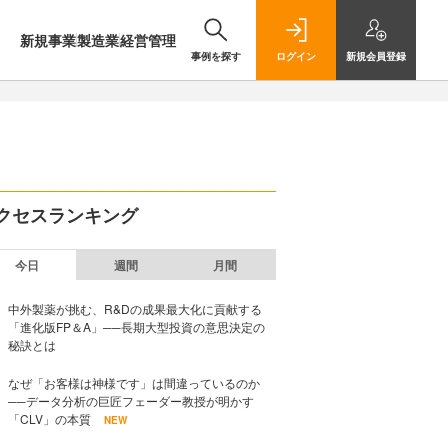
新規事業
製造業
経営管理
事例を探す
ログイン
新規
会員登録
クセスランキング
今日
週間
月間
中外製薬が挑む、R&Dの成果最大化に貢献する
「進化版FP＆A」──長期大型投資の意思決定の
秘訣とは
なぜ「お客様は神様です」は間違っているのか
──データ分析の巨匠フェーダー教授が明かす
「CLV」の本質
NEW