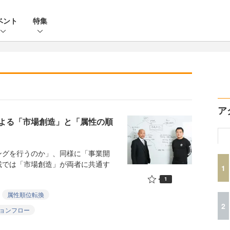
ベント
特集
ア
よる「市場創造」と「属性の順
グを行うのか」、同様に「事業開
載では「市場創造」が両者に共通す
1
1
属性順位転換
2
ョンフロー