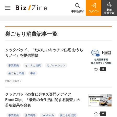
新規
事例を探す
ログイン
会員登録
巣ごもり消費記事一覧
クックパッド、「たのしいキッチン住宅 おうち
リノベ」を提供開始
事業開発
イエナカ消費
リノベーション
0
巣ごもり消費
中食
2020/06/17
クックパッドの食ビジネス専門メディア
FoodClip、「最近の食生活に関する調査」の
分析結果を発表
0
事業開発
企業戦略
FoodTech
巣ごもり消費