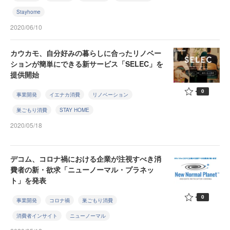
Stayhome
2020/06/10
カウカモ、自分好みの暮らしに合ったリノベー
ションが簡単にできる新サービス「SELEC」を
提供開始
0
事業開発
イエナカ消費
リノベーション
巣ごもり消費
STAY HOME
2020/05/18
デコム、コロナ禍における企業が注視すべき消
費者の新・欲求「ニューノーマル・プラネッ
ト」を発表
0
事業開発
コロナ禍
巣ごもり消費
消費者インサイト
ニューノーマル