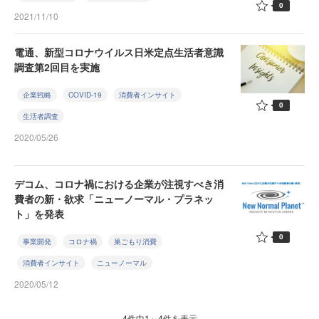
0
2021/11/10
電通、新型コロナウイルス日米定点生活者意識
調査第2回目を実施
企業戦略
COVID-19
消費者インサイト
0
生活者調査
2020/05/26
デコム、コロナ禍における企業が注視すべき消
費者の新・欲求「ニューノーマル・プラネッ
ト」を発表
0
事業開発
コロナ禍
巣ごもり消費
消費者インサイト
ニューノーマル
2020/05/12
4件中1～4件を表示