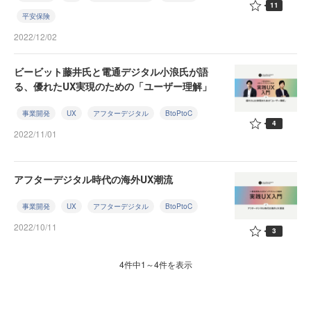
11
平安保険
2022/12/02
ビービット藤井氏と電通デジタル小浪氏が語
る、優れたUX実現のための「ユーザー理解」
事業開発
UX
アフターデジタル
BtoPtoC
4
2022/11/01
アフターデジタル時代の海外UX潮流
事業開発
UX
アフターデジタル
BtoPtoC
2022/10/11
3
4件中1～4件を表示