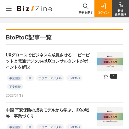
新規
事例を探す
ログイン
会員登録
BtoPtoC記事一覧
UXグロースでビジネスを成長させる──ビービ
ットと電通デジタルのUXコンサルタントがポ
イントを解説
5
事業開発
UX
アフターデジタル
BtoPtoC
平安保険
2023/01/13
中国 平安保険の成功モデルから学ぶ、UXの戦
略・事業づくり
事業開発
UX
アフターデジタル
BtoPtoC