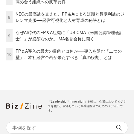
高め合う組織への変革要件
NECの最高益を支えた、FP＆Aによる短期と長期利益のジ
8
レンマ克服──経営可視化と人材育成の秘訣とは
なぜAI時代のFP＆A組織に「US-CMA（米国公認管理会計
9
士）」が必須なのか。IMA名誉会長に聞く
FP＆A導入の最大の目的とは何か──導入を阻む「二つの
10
壁」、本社経営企画が果たすべき「真の役割」とは
「Leadership ☓ Innovation」を軸に、企業においてビジネ
スを創出、変革していく事業開発者のためのメディアで
す。