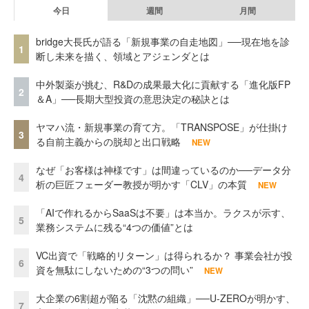
今日
週間
月間
bridge大長氏が語る「新規事業の自走地図」──現在地を診
1
断し未来を描く、領域とアジェンダとは
中外製薬が挑む、R&Dの成果最大化に貢献する「進化版FP
2
＆A」──長期大型投資の意思決定の秘訣とは
ヤマハ流・新規事業の育て方。「TRANSPOSE」が仕掛け
3
る自前主義からの脱却と出口戦略
NEW
なぜ「お客様は神様です」は間違っているのか──データ分
4
析の巨匠フェーダー教授が明かす「CLV」の本質
NEW
「AIで作れるからSaaSは不要」は本当か。ラクスが示す、
5
業務システムに残る“4つの価値”とは
VC出資で「戦略的リターン」は得られるか？ 事業会社が投
6
資を無駄にしないための“3つの問い”
NEW
大企業の6割超が陥る「沈黙の組織」──U-ZEROが明かす、
7