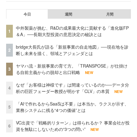
今日
週間
月間
中外製薬が挑む、R&Dの成果最大化に貢献する「進化版FP
1
＆A」──長期大型投資の意思決定の秘訣とは
bridge大長氏が語る「新規事業の自走地図」──現在地を診
2
断し未来を描く、領域とアジェンダとは
ヤマハ流・新規事業の育て方。「TRANSPOSE」が仕掛け
3
る自前主義からの脱却と出口戦略
NEW
なぜ「お客様は神様です」は間違っているのか──データ分
4
析の巨匠フェーダー教授が明かす「CLV」の本質
NEW
「AIで作れるからSaaSは不要」は本当か。ラクスが示す、
5
業務システムに残る“4つの価値”とは
VC出資で「戦略的リターン」は得られるか？ 事業会社が投
6
資を無駄にしないための“3つの問い”
NEW