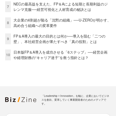
NECの最高益を支えた、FP＆Aによる短期と長期利益のジ
7
レンマ克服──経営可視化と人材育成の秘訣とは
大企業の6割超が陥る「沈黙の組織」──U-ZEROが明かす、
8
高め合う組織への変革要件
FP＆A導入の最大の目的とは何か──導入を阻む「二つの
9
壁」、本社経営企画が果たすべき「真の役割」とは
日本版FP＆A導入を成功させる「6ステップ」──経営企画
10
や経理財務の“キャリア迷子”を救う指針とは？
「Leadership ☓ Innovation」を軸に、企業においてビジネ
スを創出、変革していく事業開発者のためのメディアで
す。