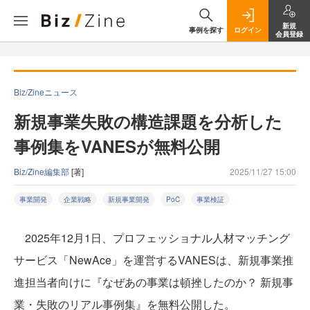
新規
事例を探す
ログイン
会員登録
Biz/Zineニュース
新規事業失敗の構造課題を分析した
事例集をVANESが無料公開
Biz/Zine編集部
[著]
2025/11/27 15:00
事業開発
企業戦略
新規事業開発
PoC
事業検証
2025年12月1日、プロフェッショナル人材マッチング
サービス「NewAce」を運営するVANESは、新規事業推
進担当者向けに『なぜあの事業は頓挫したのか？ 新規事
業・失敗のリアル事例集』を無料公開した。