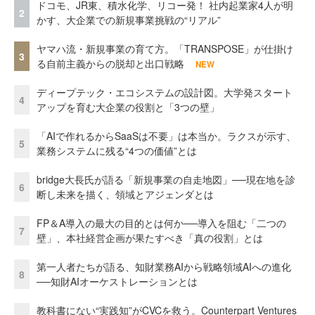
ドコモ、JR東、積水化学、リコー発！ 社内起業家4人が明
2
かす、大企業での新規事業挑戦の“リアル”
ヤマハ流・新規事業の育て方。「TRANSPOSE」が仕掛け
3
る自前主義からの脱却と出口戦略
NEW
ディープテック・エコシステムの設計図。大学発スタート
4
アップを育む大企業の役割と「3つの壁」
「AIで作れるからSaaSは不要」は本当か。ラクスが示す、
5
業務システムに残る“4つの価値”とは
bridge大長氏が語る「新規事業の自走地図」──現在地を診
6
断し未来を描く、領域とアジェンダとは
FP＆A導入の最大の目的とは何か──導入を阻む「二つの
7
壁」、本社経営企画が果たすべき「真の役割」とは
第一人者たちが語る、知財業務AIから戦略領域AIへの進化
8
──知財AIオーケストレーションとは
教科書にない“実践知”がCVCを救う。Counterpart Ventures