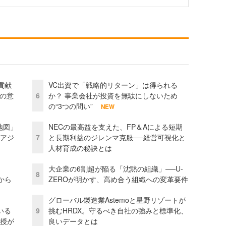
貢献
VC出資で「戦略的リターン」は得られる
資の意
6
か？ 事業会社が投資を無駄にしないため
の“3つの問い”
NEW
地図」
NECの最高益を支えた、FP＆Aによる短期
とアジ
7
と長期利益のジレンマ克服──経営可視化と
人材育成の秘訣とは
大企業の6割超が陥る「沈黙の組織」──U-
8
から
ZEROが明かす、高め合う組織への変革要件
グローバル製造業Astemoと星野リゾートが
いる
9
挑むHRDX。守るべき自社の強みと標準化、
教授が
良いデータとは