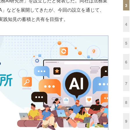
に「法務AI研究所」を設立したと発表した。同社は法務業
3
GA」などを展開してきたが、今回の設立を通じて、
の実践知見の蓄積と共有を目指す。
4
5
6
7
8
9