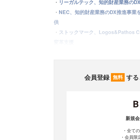
・
リーガルテック、知的財産業務のD
・
NEC、知的財産業務のDX推進事業
供
・
ストックマーク、Logos&Pathos 
変革支援
会員登録
する
無料
新規会
・全ての
・会員限