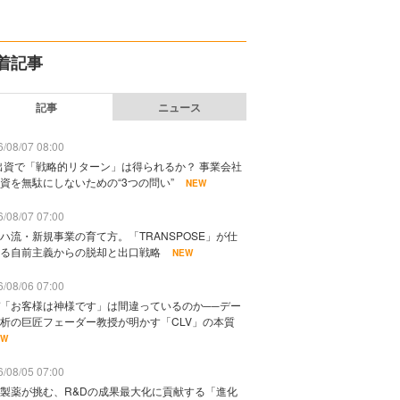
着記事
記事
ニュース
/08/07 08:00
出資で「戦略的リターン」は得られるか？ 事業会社
資を無駄にしないための“3つの問い”
NEW
/08/07 07:00
ハ流・新規事業の育て方。「TRANSPOSE」が仕
る自前主義からの脱却と出口戦略
NEW
/08/06 07:00
「お客様は神様です」は間違っているのか──デー
析の巨匠フェーダー教授が明かす「CLV」の本質
EW
/08/05 07:00
製薬が挑む、R&Dの成果最大化に貢献する「進化