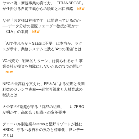
ヤマハ流・新規事業の育て方。「TRANSPOSE」
が仕掛ける自前主義からの脱却と出口戦略
NEW
なぜ「お客様は神様です」は間違っているのか
──データ分析の巨匠フェーダー教授が明かす
「CLV」の本質
NEW
「AIで作れるからSaaSは不要」は本当か。ラク
スが示す、業務システムに残る“4つの価値”とは
VC出資で「戦略的リターン」は得られるか？ 事
業会社が投資を無駄にしないための“3つの問い”
NEW
NECの最高益を支えた、FP＆Aによる短期と長期
利益のジレンマ克服──経営可視化と人材育成の
秘訣とは
大企業の6割超が陥る「沈黙の組織」──U-ZERO
が明かす、高め合う組織への変革要件
グローバル製造業Astemoと星野リゾートが挑む
HRDX。守るべき自社の強みと標準化、良いデー
タとは