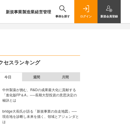
新規事業
製造業
経営管理
事例を探す
ログイン
新規
会員登録
クセスランキング
今日
週間
月間
中外製薬が挑む、R&Dの成果最大化に貢献する
「進化版FP＆A」──長期大型投資の意思決定の
秘訣とは
bridge大長氏が語る「新規事業の自走地図」──
現在地を診断し未来を描く、領域とアジェンダと
は