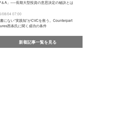
P＆A」──長期大型投資の意思決定の秘訣とは
/08/04 07:00
書にない“実践知”がCVCを救う。Counterpart
ntures西条氏に聞く成功の条件
新着記事一覧を見る