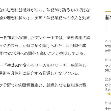
い思想には意味がない。法務AIは語るものではな
新
論や理想に留めず、実際の法務業務への導入と効果
ナー参加者へ実施したアンケートでは、法務現場の課
2026
レッジの共有」が特に多く挙げられた。汎用型生成
VC
が投
の法務分野での活用への関心も高いことが判明している。
2026
ー「生成AIで変わるリーガルリサーチ」を開催し、
ヤマ
掛け
活用術も具体的に紹介する見通しとなっている。
2026
ック分野でのAI活用推進と、組織的な法務知識の蓄
なぜ
タ分
N
2026
中外