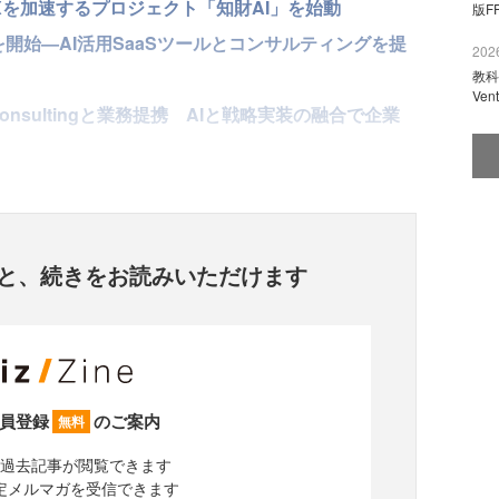
Xを加速するプロジェクト「知財AI」を始動
版F
を開始—AI活用SaaSツールとコンサルティングを提
2026
教科
Ve
Consultingと業務提携 AIと戦略実装の融合で企業
と、
続きをお読みいただけます
員登録
のご案内
無料
過去記事が閲覧できます
定メルマガを受信できます