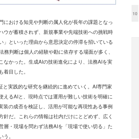
10
門における知見や判断の属人化が長年の課題となっ
ハウが蓄積されず、新規事業や先端技術への挑戦時
い」といった理由から意思決定の停滞を招いている
での法務判断は個人の経験や勘に依存する場面が多く、
なかった。生成AIの技術進化により、法務AIを実
も着目した。
証と実践的な研究を継続的に進めていく。AI専門家
使えるAIと、現時点では運用が難しい技術を明確に
I実装の成否を検証し、活用が可能な再現性ある事例
方針だ。これらの情報は社内だけにとどめず、広く
営層・現場を問わず法務AIを「現場で使い切る」た
いう。