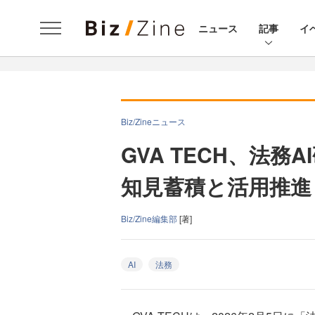
ニュース
記事
イ
Biz/Zineニュース
GVA TECH、法
知見蓄積と活用推進
Biz/Zine編集部
[著]
AI
法務