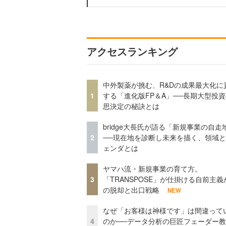
アクセスランキング
中外製薬が挑む、R&Dの成果最大化に
1
する「進化版FP＆A」──長期大型投
思決定の秘訣とは
bridge大長氏が語る「新規事業の自走
2
──現在地を診断し未来を描く、領域
ェンダとは
ヤマハ流・新規事業の育て方。
3
「TRANSPOSE」が仕掛ける自前主義
の脱却と出口戦略
NEW
なぜ「お客様は神様です」は間違って
4
のか──データ分析の巨匠フェーダー