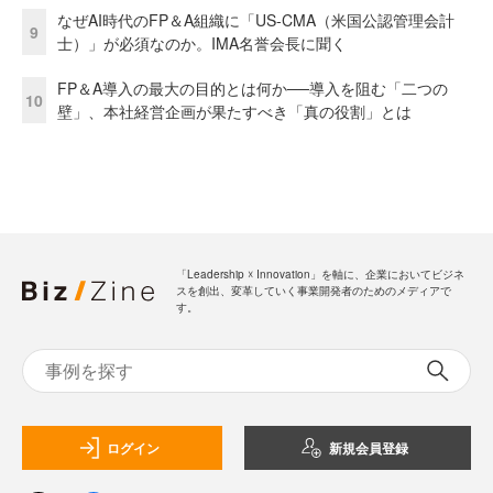
なぜAI時代のFP＆A組織に「US-CMA（米国公認管理会計
9
士）」が必須なのか。IMA名誉会長に聞く
FP＆A導入の最大の目的とは何か──導入を阻む「二つの
10
壁」、本社経営企画が果たすべき「真の役割」とは
「Leadership ☓ Innovation」を軸に、企業においてビジネ
スを創出、変革していく事業開発者のためのメディアで
す。
ログイン
新規会員登録