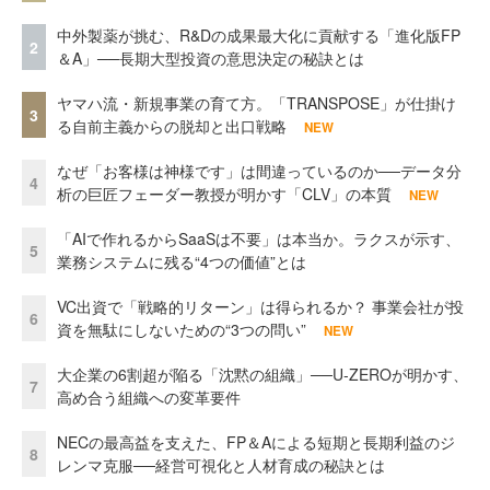
中外製薬が挑む、R&Dの成果最大化に貢献する「進化版FP
2
＆A」──長期大型投資の意思決定の秘訣とは
ヤマハ流・新規事業の育て方。「TRANSPOSE」が仕掛け
3
る自前主義からの脱却と出口戦略
NEW
なぜ「お客様は神様です」は間違っているのか──データ分
4
析の巨匠フェーダー教授が明かす「CLV」の本質
NEW
「AIで作れるからSaaSは不要」は本当か。ラクスが示す、
5
業務システムに残る“4つの価値”とは
VC出資で「戦略的リターン」は得られるか？ 事業会社が投
6
資を無駄にしないための“3つの問い”
NEW
大企業の6割超が陥る「沈黙の組織」──U-ZEROが明かす、
7
高め合う組織への変革要件
NECの最高益を支えた、FP＆Aによる短期と長期利益のジ
8
レンマ克服──経営可視化と人材育成の秘訣とは