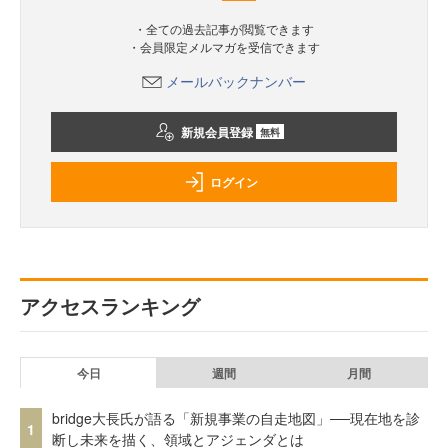
・全ての過去記事が閲覧できます
・会員限定メルマガを受信できます
メールバックナンバー
新規会員登録
無料
ログイン
アクセスランキング
今日
週間
月間
bridge大長氏が語る「新規事業の自走地図」──現在地を診
1
断し未来を描く、領域とアジェンダとは