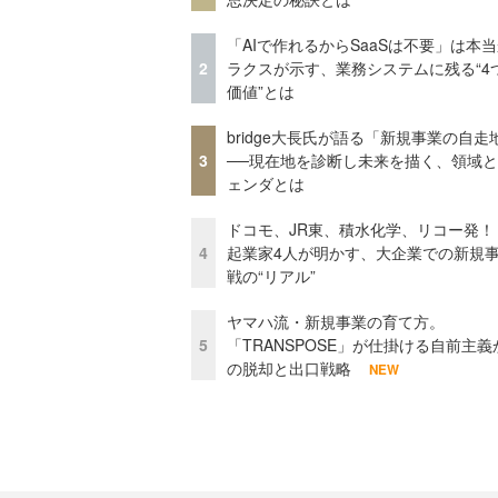
「AIで作れるからSaaSは不要」は本
2
ラクスが示す、業務システムに残る“4
価値”とは
bridge大長氏が語る「新規事業の自走
3
──現在地を診断し未来を描く、領域
ェンダとは
ドコモ、JR東、積水化学、リコー発！
4
起業家4人が明かす、大企業での新規
戦の“リアル”
ヤマハ流・新規事業の育て方。
5
「TRANSPOSE」が仕掛ける自前主義
の脱却と出口戦略
NEW