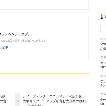
新
（ビズジンヘンシュウブ）
2026
、または直近の記事の寄稿時点での内容です
VC
筆記事
が投
2026
ヤマ
掛け
2026
なぜ
タ分
2026
貢献
ディープテック・エコシステムの設計図。
中外
資の意
6
大学発スタートアップを育む大企業の役割
版F
と「3つの壁」