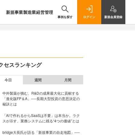
新規事業
製造業
経営管理
事例を探す
ログイン
新規
会員登録
クセスランキング
今日
週間
月間
中外製薬が挑む、R&Dの成果最大化に貢献する
「進化版FP＆A」──長期大型投資の意思決定の
秘訣とは
「AIで作れるからSaaSは不要」は本当か。ラク
スが示す、業務システムに残る“4つの価値”とは
bridge大長氏が語る「新規事業の自走地図」──