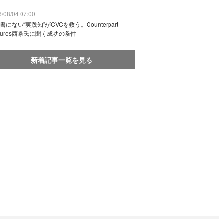
/08/04 07:00
書にない“実践知”がCVCを救う。Counterpart
ntures西条氏に聞く成功の条件
新着記事一覧を見る