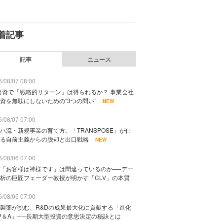
着記事
記事
ニュース
/08/07 08:00
出資で「戦略的リターン」は得られるか？ 事業会社
資を無駄にしないための“3つの問い”
NEW
/08/07 07:00
ハ流・新規事業の育て方。「TRANSPOSE」が仕
る自前主義からの脱却と出口戦略
NEW
/08/06 07:00
「お客様は神様です」は間違っているのか──デー
析の巨匠フェーダー教授が明かす「CLV」の本質
/08/05 07:00
製薬が挑む、R&Dの成果最大化に貢献する「進化
P＆A」──長期大型投資の意思決定の秘訣とは