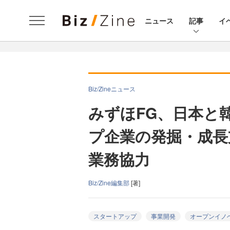
ニュース
記事
イ
Biz/Zineニュース
みずほFG、日本と
プ企業の発掘・成長
業務協力
Biz/Zine編集部
[著]
スタートアップ
事業開発
オープンイノ