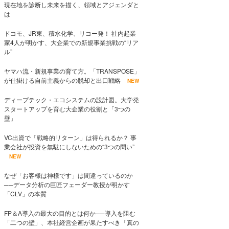
現在地を診断し未来を描く、領域とアジェンダと
は
ドコモ、JR東、積水化学、リコー発！ 社内起業
家4人が明かす、大企業での新規事業挑戦の“リア
ル”
ヤマハ流・新規事業の育て方。「TRANSPOSE」
が仕掛ける自前主義からの脱却と出口戦略
NEW
ディープテック・エコシステムの設計図。大学発
スタートアップを育む大企業の役割と「3つの
壁」
VC出資で「戦略的リターン」は得られるか？ 事
業会社が投資を無駄にしないための“3つの問い”
NEW
なぜ「お客様は神様です」は間違っているのか
──データ分析の巨匠フェーダー教授が明かす
「CLV」の本質
FP＆A導入の最大の目的とは何か──導入を阻む
「二つの壁」、本社経営企画が果たすべき「真の