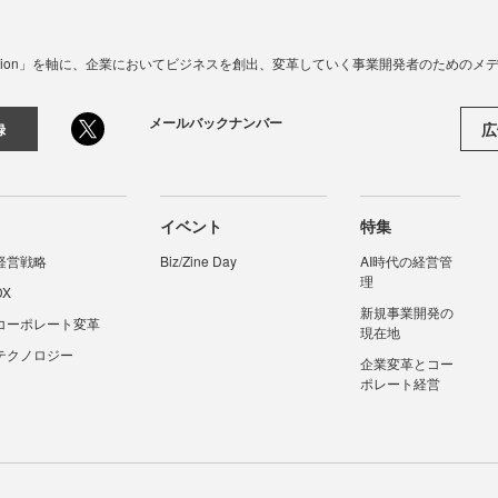
☓ Innovation」を軸に、企業においてビジネスを創出、変革していく事業開発者のための
メールバックナンバー
広
録
イベント
特集
経営戦略
Biz/Zine Day
AI時代の経営管
理
DX
新規事業開発の
コーポレート変革
現在地
テクノロジー
企業変革とコー
ポレート経営