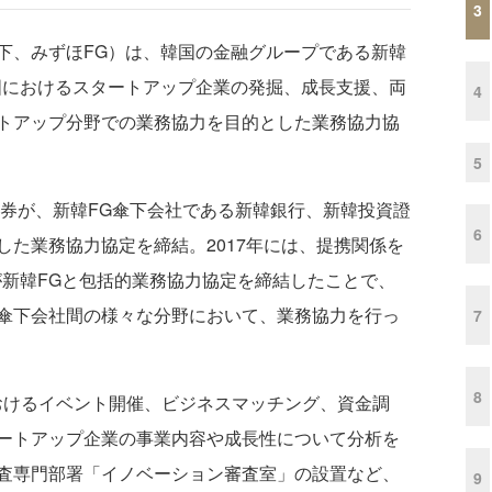
3
、みずほFG）は、韓国の金融グループである新韓
国におけるスタートアップ企業の発掘、成長支援、両
4
トアップ分野での業務協力を目的とした業務協力協
5
証券が、新韓FG傘下会社である新韓銀行、新韓投資證
6
た業務協力協定を締結。2017年には、提携関係を
が新韓FGと包括的業務協力協定を締結したことで、
傘下会社間の様々な分野において、業務協力を行っ
7
8
」におけるイベント開催、ビジネスマッチング、資金調
ートアップ企業の事業内容や成長性について分析を
査専門部署「イノベーション審査室」の設置など、
9