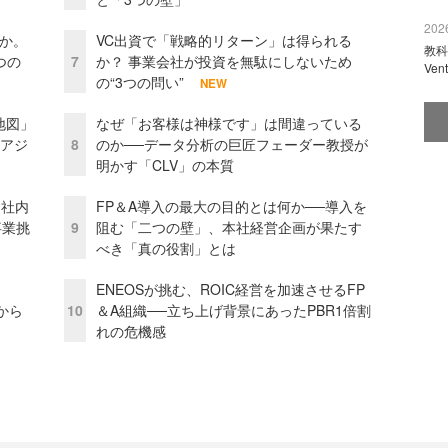
2026
当か。
VC出資で「戦略的リターン」は得られる
教科
つの
7
か？ 事業会社が投資を無駄にしないため
Ve
の“3つの問い”
NEW
地図」
なぜ「お客様は神様です」は間違っている
とアジ
8
のか──データ分析の巨匠フェーダー教授が
明かす「CLV」の本質
 社内
FP＆A導入の最大の目的とは何か──導入を
事業挑
9
阻む「二つの壁」、本社経営企画が果たす
べき「真の役割」とは
ENEOSが挑む、ROIC経営を加速させるFP
から
10
＆A組織──立ち上げ背景にあったPBR1倍割
れの危機感