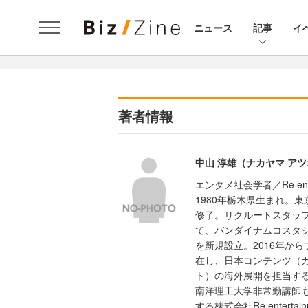
ニュース
記事
イ
著者情報
中山 淳雄（ナカヤマ ア
エンタメ社会学者／Re ente
1980年栃木県生まれ。東
修了。リクルートスタッフ
て、バンダイナムコスタ
を新規設立。2016年か
在し、日本コンテンツ（
ト）の海外展開を担当す
南洋理工大学非常勤講師も
する株式会社Re enter