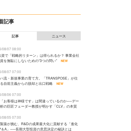
着記事
記事
ニュース
/08/07 08:00
出資で「戦略的リターン」は得られるか？ 事業会社
資を無駄にしないための“3つの問い”
NEW
/08/07 07:00
ハ流・新規事業の育て方。「TRANSPOSE」が仕
る自前主義からの脱却と出口戦略
NEW
/08/06 07:00
「お客様は神様です」は間違っているのか──デー
析の巨匠フェーダー教授が明かす「CLV」の本質
/08/05 07:00
製薬が挑む、R&Dの成果最大化に貢献する「進化
P＆A」──長期大型投資の意思決定の秘訣とは