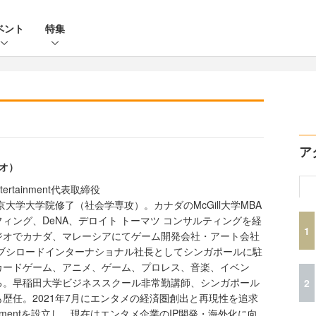
ベント
特集
ア
ツオ）
rtainment代表取締役
京大学大学院修了（社会学専攻）。カナダのMcGill大学MBA
ィング、DeNA、デロイト トーマツ コンサルティングを経
1
ジオでカナダ、マレーシアにてゲーム開発会社・アート会社
らブシロードインターナショナル社長としてシンガポールに駐
カードゲーム、アニメ、ゲーム、プロレス、音楽、イベン
る。早稲田大学ビジネススクール非常勤講師、シンガポール
2
歴任。2021年7月にエンタメの経済圏創出と再現性を追求
tainmentを設立し、現在はエンタメ企業のIP開発・海外化に向