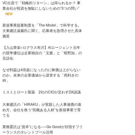
VC出資で「戦略的リターン」は得られるか？ 事
業会社が投資を無駄にしないための“3つの問い”
NEW
新規事業提案制度を「The Model」で科学する。
大東建託遠藤氏に聞く、応募者を急増させた具体
施策
【入山章栄×ログラス布川】AIエージェント元年
の競争優位は企業独自の「文脈」と「暗黙知」の
言語化
なぜ利益は4倍超になったのに株価は上がらない
のか。未来の企業価値から逆算する「両利きの
IR」
ミスミとロート製薬 2社のCIOが交わすDX談議
大東建託の「HIRAKU」が実践した人事連携の進
め方。会社を救う“気概ある人材”を新規事業で育
てる
業務委託は“資本”になる──Go Goodが目指すフリ
ーランスのタレントプール活用