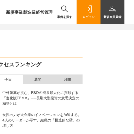
新規事業
製造業
経営管理
事例を探す
ログイン
新規
会員登録
クセスランキング
今日
週間
月間
中外製薬が挑む、R&Dの成果最大化に貢献する
「進化版FP＆A」──長期大型投資の意思決定の
秘訣とは
女性の力が大企業のイノベーションを加速する。
4人のリーダーが示す、組織の「構造的な壁」の
壊し方