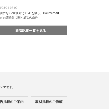
/08/04 07:00
書にない“実践知”がCVCを救う。Counterpart
ntures西条氏に聞く成功の条件
新着記事一覧を見る
メディアです。
告掲載のご案内
取材掲載のご依頼