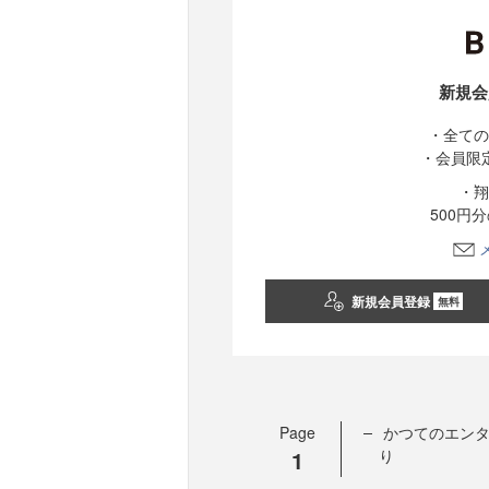
新規会
・全ての
・会員限
・翔
500円
新規会員登録
無料
Page
かつてのエン
1
り