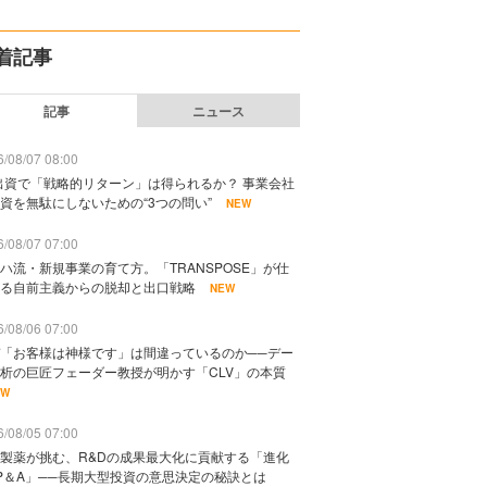
着記事
記事
ニュース
/08/07 08:00
出資で「戦略的リターン」は得られるか？ 事業会社
資を無駄にしないための“3つの問い”
NEW
/08/07 07:00
ハ流・新規事業の育て方。「TRANSPOSE」が仕
る自前主義からの脱却と出口戦略
NEW
/08/06 07:00
「お客様は神様です」は間違っているのか──デー
析の巨匠フェーダー教授が明かす「CLV」の本質
EW
/08/05 07:00
製薬が挑む、R&Dの成果最大化に貢献する「進化
P＆A」──長期大型投資の意思決定の秘訣とは