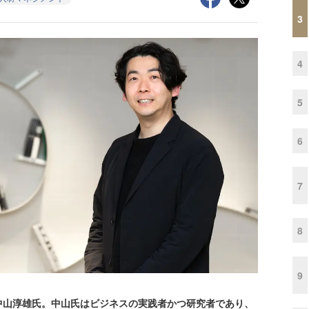
3
4
5
6
7
8
9
山淳雄氏。中山氏はビジネスの実践者かつ研究者であり、