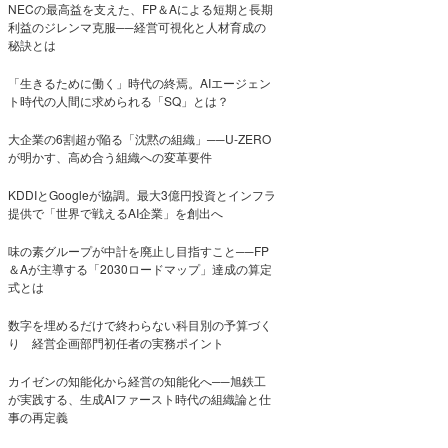
NECの最高益を支えた、FP＆Aによる短期と長期
利益のジレンマ克服──経営可視化と人材育成の
秘訣とは
「生きるために働く」時代の終焉。AIエージェン
ト時代の人間に求められる「SQ」とは？
大企業の6割超が陥る「沈黙の組織」──U-ZERO
が明かす、高め合う組織への変革要件
KDDIとGoogleが協調。最大3億円投資とインフラ
提供で「世界で戦えるAI企業」を創出へ
味の素グループが中計を廃止し目指すこと──FP
＆Aが主導する「2030ロードマップ」達成の算定
式とは
数字を埋めるだけで終わらない科目別の予算づく
り 経営企画部門初任者の実務ポイント
カイゼンの知能化から経営の知能化へ──旭鉄工
が実践する、生成AIファースト時代の組織論と仕
事の再定義