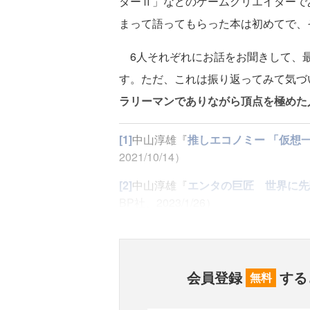
ターⅡ」などのゲームクリエイターで
まって語ってもらった本は初めてで、
6人それぞれにお話をお聞きして、最
す。ただ、これは振り返ってみて気づ
ラリーマンでありながら頂点を極めた
[1]
中山淳雄『
推しエコノミー 「仮想
2021/10/14）
[2]
中山淳雄『
エンタの巨匠 世界に先
BP社、2023/1/26）
会員登録
する
無料