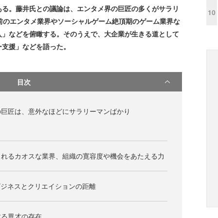
ある。藤井氏との議論は、エンタメ界の巨匠の多くがサラリ
10
前のエンタメ業界やソーシャルゲーム絶頂期のゲーム業界な
入」などを俯瞰する。そのうえで、大企業が生きる道として
ー支援」などを語った。
目次
の巨匠は、意外なほどにサラリーマンばかり
まれるカオスな業界、組織の寛容度や機会をあたえる力
ビジネスとクリエイションの距離
する異才の存在