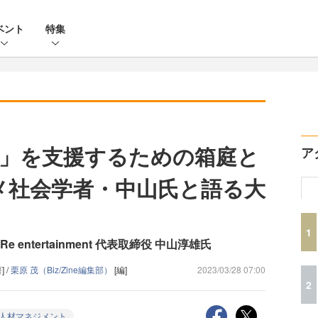
ベント
特集
」を支援するための箱庭と
ア
メ社会学者・中山氏と語る大
1
ntertainment 代表取締役 中山淳雄氏
] /
栗原 茂（Biz/Zine編集部）
[編]
2023/03/28 07:00
2
人材マネジメント