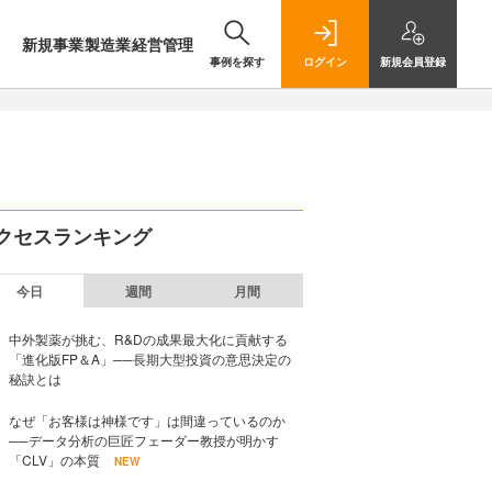
新規事業
製造業
経営管理
事例を探す
ログイン
新規
会員登録
クセスランキング
今日
週間
月間
中外製薬が挑む、R&Dの成果最大化に貢献する
「進化版FP＆A」──長期大型投資の意思決定の
秘訣とは
なぜ「お客様は神様です」は間違っているのか
──データ分析の巨匠フェーダー教授が明かす
「CLV」の本質
NEW