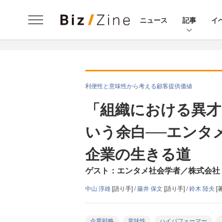
ニュース
記事
イ
利便性と意味性から考える顧客提供価値
「組織における異才
いう余白──エンタ
企業の生きる道
ゲスト：エンタメ社会学者／株式会社 Re e
中山 淳雄
[語り手] /
藤井 保文
[語り手] /
鈴木 陸夫
[著
企業戦略
意味性
ハイパフォーマー