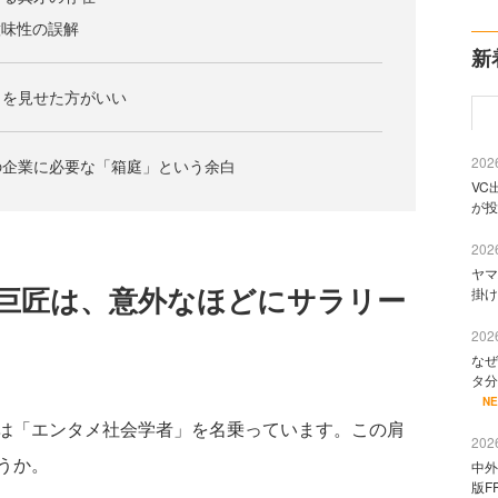
意味性の誤解
新
」を見せた方がいい
2026
の企業に必要な「箱庭」という余白
VC
が投
2026
ヤマ
巨匠は、意外なほどにサラリー
掛け
2026
なぜ
タ分
N
は「エンタメ社会学者」を名乗っています。この肩
2026
うか。
中外
版F