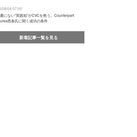
/08/04 07:00
書にない“実践知”がCVCを救う。Counterpart
ntures西条氏に聞く成功の条件
新着記事一覧を見る