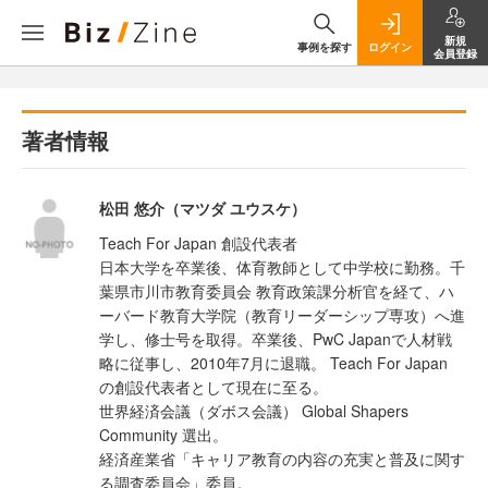
新規
事例を探す
ログイン
会員登録
著者情報
松田 悠介（マツダ ユウスケ）
Teach For Japan 創設代表者
日本大学を卒業後、体育教師として中学校に勤務。千
葉県市川市教育委員会 教育政策課分析官を経て、ハ
ーバード教育大学院（教育リーダーシップ専攻）へ進
学し、修士号を取得。卒業後、PwC Japanで人材戦
略に従事し、2010年7月に退職。 Teach For Japan
の創設代表者として現在に至る。
世界経済会議（ダボス会議） Global Shapers
Community 選出。
経済産業省「キャリア教育の内容の充実と普及に関す
る調査委員会」委員。