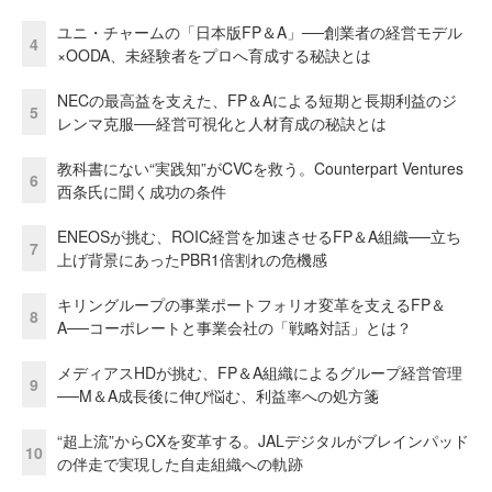
ユニ・チャームの「日本版FP＆A」──創業者の経営モデル
4
×OODA、未経験者をプロへ育成する秘訣とは
NECの最高益を支えた、FP＆Aによる短期と長期利益のジ
5
レンマ克服──経営可視化と人材育成の秘訣とは
教科書にない“実践知”がCVCを救う。Counterpart Ventures
6
西条氏に聞く成功の条件
ENEOSが挑む、ROIC経営を加速させるFP＆A組織──立ち
7
上げ背景にあったPBR1倍割れの危機感
キリングループの事業ポートフォリオ変革を支えるFP＆
8
A──コーポレートと事業会社の「戦略対話」とは？
メディアスHDが挑む、FP＆A組織によるグループ経営管理
9
──M＆A成長後に伸び悩む、利益率への処方箋
“超上流”からCXを変革する。JALデジタルがブレインパッド
10
の伴走で実現した自走組織への軌跡