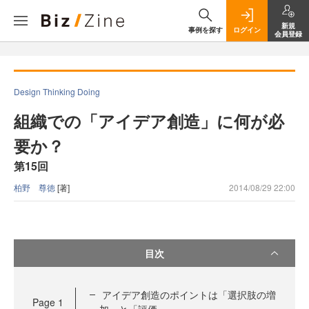
新規
事例を探す
ログイン
会員登録
Design Thinking Doing
組織での「アイデア創造」に何が必
要か？
第15回
柏野 尊徳
[著]
2014/08/29 22:00
目次
アイデア創造のポイントは「選択肢の増
Page
1