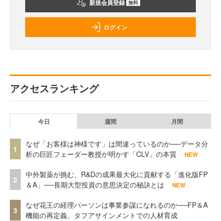
新規会員登録
無料
ログイン
アクセスランキング
今日
週間
月間
なぜ「お客様は神様です」は間違っているのか──データ分
1
析の巨匠フェーダー教授が明かす「CLV」の本質
NEW
中外製薬が挑む、R&Dの成果最大化に貢献する「進化版FP
2
＆A」──長期大型投資の意思決定の秘訣とは
NEW
なぜ花王の経理パーソンは事業参謀になれるのか──FP＆A
3
機能の再定義、タフアサインメントでの人材育成