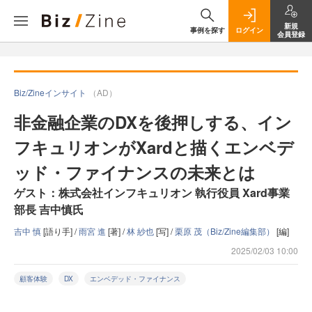
新規
事例を探す
ログイン
会員登録
Biz/Zineインサイト
（AD）
非金融企業のDXを後押しする、イン
フキュリオンがXardと描くエンベデ
ッド・ファイナンスの未来とは
ゲスト：株式会社インフキュリオン 執行役員 Xard事業
部長 吉中慎氏
吉中 慎
[語り手] /
雨宮 進
[著] /
林 紗也
[写] /
栗原 茂（Biz/Zine編集部）
[編]
2025/02/03 10:00
顧客体験
DX
エンベデッド・ファイナンス