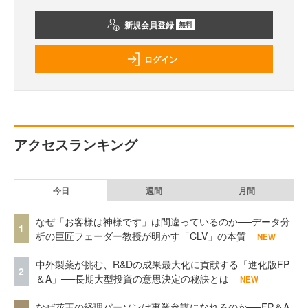
新規会員登録
無料
ログイン
アクセスランキング
今日
週間
月間
なぜ「お客様は神様です」は間違っているのか──データ分
1
析の巨匠フェーダー教授が明かす「CLV」の本質
NEW
中外製薬が挑む、R&Dの成果最大化に貢献する「進化版FP
2
＆A」──長期大型投資の意思決定の秘訣とは
NEW
なぜ花王の経理パーソンは事業参謀になれるのか──FP＆A