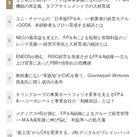
3
機能の再定義、タフアサインメントでの人材育成
ユニ・チャームの「日本版FP＆A」──創業者の経営モデル
4
×OODA、未経験者をプロへ育成する秘訣とは
NECの最高益を支えた、FP＆Aによる短期と長期利益のジ
5
レンマ克服──経営可視化と人材育成の秘訣とは
ENEOSが挑む、ROIC経営を加速させるFP＆A組織──立ち
6
上げ背景にあったPBR1倍割れの危機感
教科書にない“実践知”がCVCを救う。Counterpart Ventures
7
西条氏に聞く成功の条件
キリングループの事業ポートフォリオ変革を支えるFP＆
8
A──コーポレートと事業会社の「戦略対話」とは？
メディアスHDが挑む、FP＆A組織によるグループ経営管理
9
──M＆A成長後に伸び悩む、利益率への処方箋
“超上流”からCXを変革する。JALデジタルがブレインパッド
10