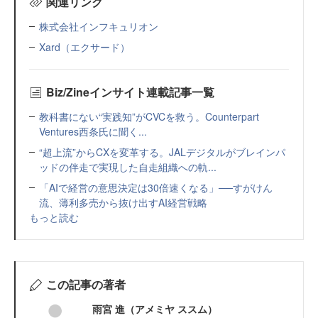
関連リンク
株式会社インフキュリオン
Xard（エクサード）
Biz/Zineインサイト連載記事一覧
教科書にない“実践知”がCVCを救う。Counterpart
Ventures西条氏に聞く...
“超上流”からCXを変革する。JALデジタルがブレインパ
ッドの伴走で実現した自走組織への軌...
「AIで経営の意思決定は30倍速くなる」──すがけん
流、薄利多売から抜け出すAI経営戦略
もっと読む
この記事の著者
雨宮 進（アメミヤ ススム）