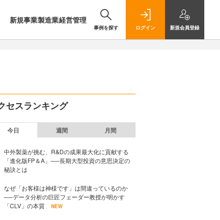
新規事業
製造業
経営管理
事例を探す
ログイン
新規
会員登録
クセスランキング
今日
週間
月間
中外製薬が挑む、R&Dの成果最大化に貢献する
「進化版FP＆A」──長期大型投資の意思決定の
秘訣とは
なぜ「お客様は神様です」は間違っているのか
──データ分析の巨匠フェーダー教授が明かす
「CLV」の本質
NEW