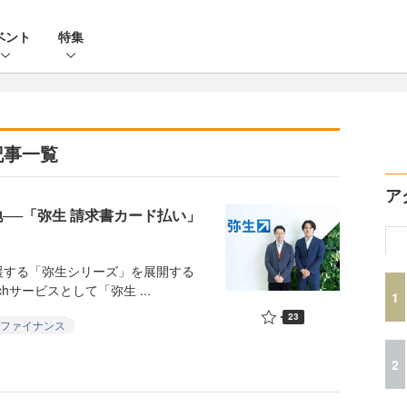
ベント
特集
記事一覧
ア
地──「弥生 請求書カード払い」
する「弥生シリーズ」を展開する
chサービスとして「弥生 ...
1
23
ファイナンス
2