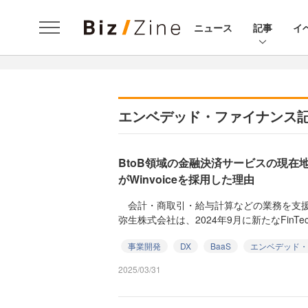
ニュース
記事
イ
エンベデッド・ファイナンス
BtoB領域の金融決済サービスの現在
がWinvoiceを採用した理由
会計・商取引・給与計算などの業務を支援
弥生株式会社は、2024年9月に新たなFinTe
事業開発
DX
BaaS
エンベデッド・
2025/03/31