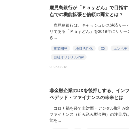
鹿児島銀行が「Ｐａｙどん」で目指す
点での機能拡張と信頼の両立とは？
鹿児島銀行は、キャッシュレス決済サービ
リである「Ｐａｙどん」を2019年にリリ
き...
事業開発
地域活性化
DX
エンベデ
自社オリジナルPay
2025/03/18
非金融企業のDXを後押しする、インフ
ベデッド・ファイナンスの未来とは
コロナ禍を経て非対面・デジタル取引が急
ファイナンス（組み込み型金融）の注目度
能を...