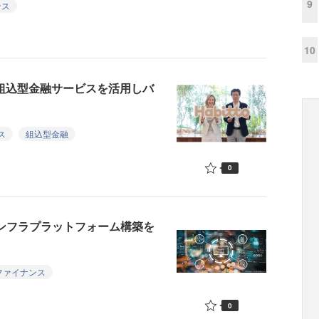
9
ンス
10
行の組込型金融サービスを活用しバ
ス
組込型金融
0
インフラプラットフォーム構築を
ファイナンス
0