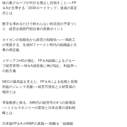
味の素グループが中計を廃止し目指すこと──FP
＆Aが主導する「2030ロードマップ」達成の算定
式とは
数字を埋めるだけで終わらない科目別の予算づく
り 経営企画部門初任者の実務ポイント
カイゼンの知能化から経営の知能化へ──旭鉄工
が実践する、生成AIファースト時代の組織論と仕
事の再定義
メディアスHDが挑む、FP＆A組織によるグルー
プ経営管理──M＆A成長後に伸び悩む、利益率へ
の処方箋
NECの最高益を支えた、FP＆Aによる短期と長期
利益のジレンマ克服──経営可視化と人材育成の
秘訣とは
琴坂教授と探る、AI時代の経営学の4つの新潮流
──ミドルマネジャーの変容と日本企業の逆転戦
略とは
日本版FP＆A×HRBPの真髄──戦略を「組織能