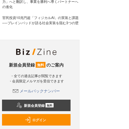
力」へと翻訳し、事業を勝利へ導くパートナーへ
の進化
官民投資10兆円超「フィジカルAI」の実装と課題
──ブレインパッドが語る社会実装を阻む3つの壁
新規会員登録
のご案内
無料
・全ての過去記事が閲覧できます
・会員限定メルマガを受信できます
メールバックナンバー
新規会員登録
無料
ログイン