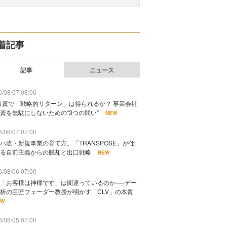
着記事
記事
ニュース
/08/07 08:00
出資で「戦略的リターン」は得られるか？ 事業会社
資を無駄にしないための“3つの問い”
NEW
/08/07 07:00
ハ流・新規事業の育て方。「TRANSPOSE」が仕
る自前主義からの脱却と出口戦略
NEW
/08/06 07:00
「お客様は神様です」は間違っているのか──デー
析の巨匠フェーダー教授が明かす「CLV」の本質
EW
/08/05 07:00