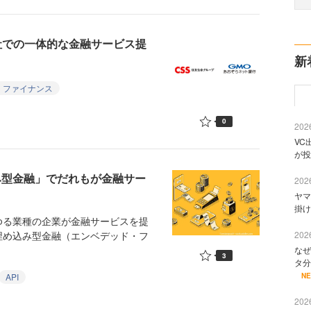
社での一体的な金融サービス提
新
・ファイナンス
0
2026
VC
が投
み型金融」でだれもが金融サー
2026
ヤマ
掛け
る業種の企業が金融サービスを提
埋め込み型金融（エンベデッド・フ
2026
なぜ
3
タ分
API
N
2026