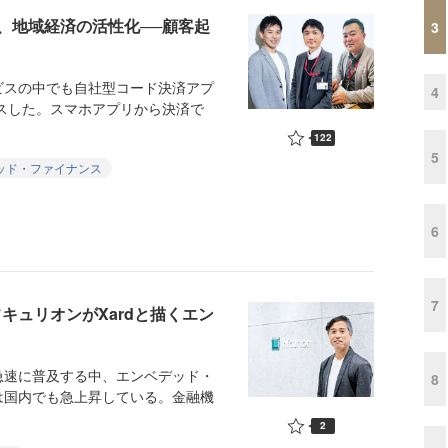
、地域経済の活性化──顧客起
3
スの中でも自社型コード決済アプ
4
ースした。スマホアプリから決済で
122
5
ッド・ファイナンス
6
7
キュリオンがXardと描くエン
速に普及する中、エンベデッド・
8
は国内でも急上昇している。金融機
2