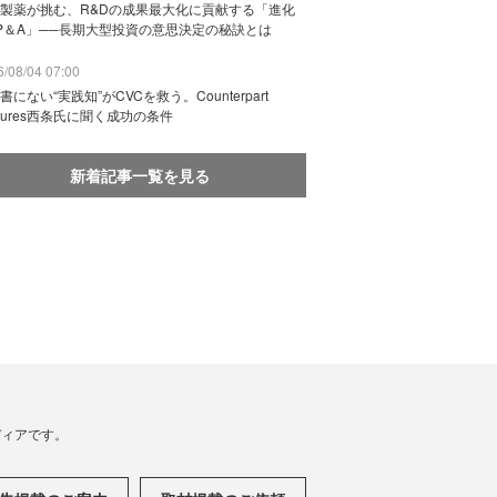
製薬が挑む、R&Dの成果最大化に貢献する「進化
P＆A」──長期大型投資の意思決定の秘訣とは
/08/04 07:00
書にない“実践知”がCVCを救う。Counterpart
ntures西条氏に聞く成功の条件
新着記事一覧を見る
メディアです。