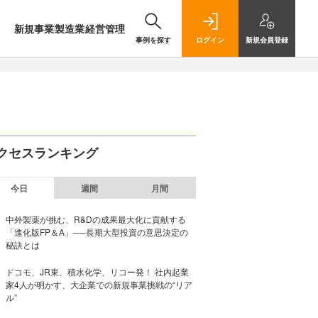
新規事業
製造業
経営管理
事例を探す
ログイン
新規
会員登録
クセスランキング
今日
週間
月間
中外製薬が挑む、R&Dの成果最大化に貢献する
「進化版FP＆A」──長期大型投資の意思決定の
秘訣とは
ドコモ、JR東、積水化学、リコー発！ 社内起業
家4人が明かす、大企業での新規事業挑戦の“リア
ル”