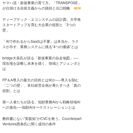
ヤマハ流・新規事業の育て方。「TRANSPOSE」
が仕掛ける自前主義からの脱却と出口戦略
NEW
ディープテック・エコシステムの設計図。大学発
スタートアップを育む大企業の役割と「3つの
壁」
「AIで作れるからSaaSは不要」は本当か。ラク
スが示す、業務システムに残る“4つの価値”とは
bridge大長氏が語る「新規事業の自走地図」──
現在地を診断し未来を描く、領域とアジェンダと
は
FP＆A導入の最大の目的とは何か──導入を阻む
「二つの壁」、本社経営企画が果たすべき「真の
役割」とは
第一人者たちが語る、知財業務AIから戦略領域AI
への進化──知財AIオーケストレーションとは
教科書にない“実践知”がCVCを救う。Counterpart
Ventures西条氏に聞く成功の条件