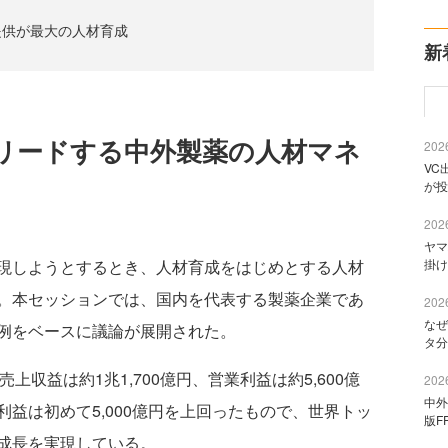
提供が最大の人材育成
新
リードする中外製薬の人材マネ
2026
VC
が投
2026
ヤマ
掛け
現しようとするとき、人材育成をはじめとする人材
。本セッションでは、国内を代表する製薬企業であ
2026
なぜ
例をベースに議論が展開された。
タ分
売上収益は約1兆1,700億円、営業利益は約5,600億
2026
中外
利益は初めて5,000億円を上回ったもので、世界トッ
版F
成長を実現している。