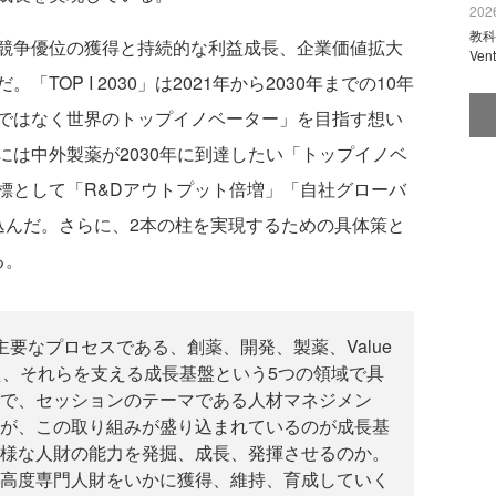
2026
教科
競争優位の獲得と持続的な利益成長、企業価値拡大
Ve
。「TOP I 2030」は2021年から2030年までの10年
ではなく世界のトップイノベーター」を目指す想い
は中外製薬が2030年に到達したい「トップイノベ
標として「R&Dアウトプット倍増」「自社グローバ
込んだ。さらに、2本の柱を実現するための具体策と
る。
要なプロセスである、創薬、開発、製薬、Value
スに加え、それらを支える成長基盤という5つの領域で具
で、セッションのテーマである人材マネジメン
が、この取り組みが盛り込まれているのが成長基
様な人財の能力を発掘、成長、発揮させるのか。
高度専門人財をいかに獲得、維持、育成していく