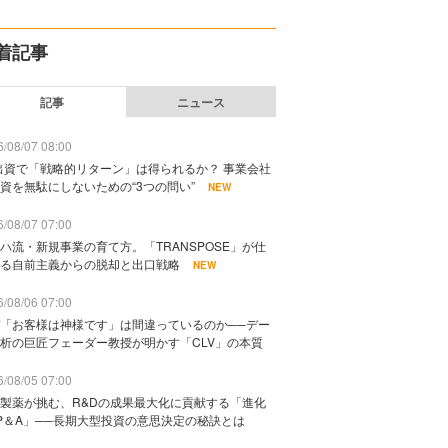
着記事
記事
ニュース
/08/07 08:00
出資で「戦略的リターン」は得られるか？ 事業会社
資を無駄にしないための“3つの問い”
NEW
/08/07 07:00
ハ流・新規事業の育て方。「TRANSPOSE」が仕
る自前主義からの脱却と出口戦略
NEW
/08/06 07:00
「お客様は神様です」は間違っているのか──デー
析の巨匠フェーダー教授が明かす「CLV」の本質
/08/05 07:00
製薬が挑む、R&Dの成果最大化に貢献する「進化
P＆A」──長期大型投資の意思決定の秘訣とは