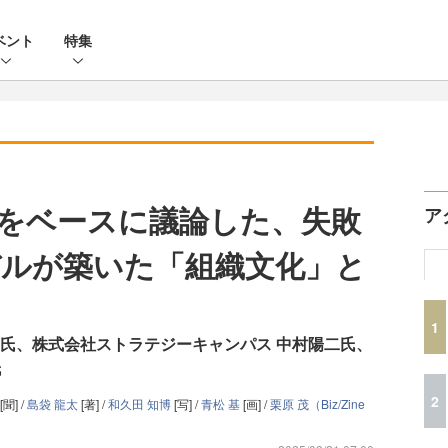
ベント
特集
をベースに議論した、失敗
ア
ルが築いた「組織文化」と
1
寿氏、株式会社ストラテジーキャンパス 中村陽二氏、
氏
2
[聞] /
島袋 龍太
[著] /
和久田 知博
[写] /
青松 基
[画] /
栗原 茂（Biz/Zine