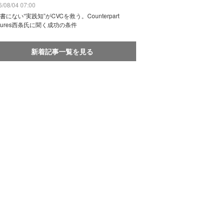
/08/04 07:00
書にない“実践知”がCVCを救う。Counterpart
ntures西条氏に聞く成功の条件
新着記事一覧を見る