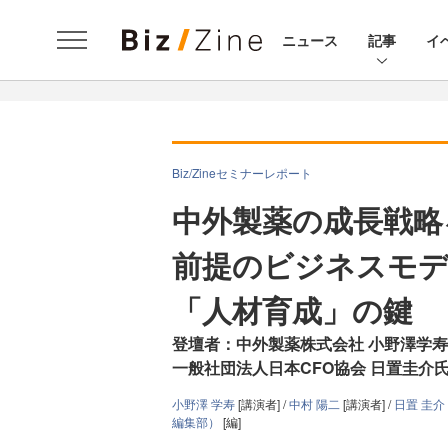
ニュース
記事
イ
Biz/Zineセミナーレポート
中外製薬の成長戦略
前提のビジネスモデ
「人材育成」の鍵
登壇者：中外製薬株式会社 小野澤学
一般社団法人日本CFO協会 日置圭介
小野澤 学寿
[講演者] /
中村 陽二
[講演者] /
日置 圭介
編集部）
[編]