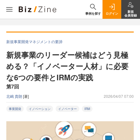
新規
事例を探す
ログイン
会員登録
新規事業開発マネジメントの要諦
新規事業のリーダー候補はどう見極
める？「イノベーター人材」に必要
な6つの要件とIRMの実践
第7回
北嶋 貴朗
[著]
2026/04/07 07:00
事業開発
イノベーション
イノベーター
IRM