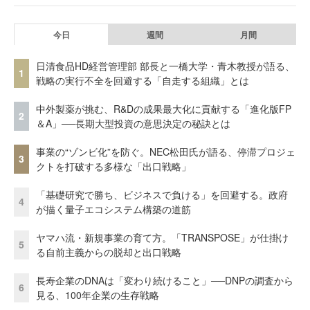
今日
週間
月間
日清食品HD経営管理部 部長と一橋大学・青木教授が語る、
1
戦略の実行不全を回避する「自走する組織」とは
中外製薬が挑む、R&Dの成果最大化に貢献する「進化版FP
2
＆A」──長期大型投資の意思決定の秘訣とは
事業の“ゾンビ化”を防ぐ。NEC松田氏が語る、停滞プロジェ
3
クトを打破する多様な「出口戦略」
「基礎研究で勝ち、ビジネスで負ける」を回避する。政府
4
が描く量子エコシステム構築の道筋
ヤマハ流・新規事業の育て方。「TRANSPOSE」が仕掛け
5
る自前主義からの脱却と出口戦略
長寿企業のDNAは「変わり続けること」──DNPの調査から
6
見る、100年企業の生存戦略