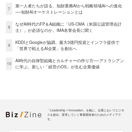
第一人者たちが語る、知財業務AIから戦略領域AIへの進化
7
──知財AIオーケストレーションとは
なぜAI時代のFP＆A組織に「US-CMA（米国公認管理会計
8
士）」が必須なのか。IMA名誉会長に聞く
KDDIとGoogleが協調。最大3億円投資とインフラ提供で
9
「世界で戦えるAI企業」を創出へ
AI時代の自律型組織とカルチャーの作り方──アトラシアン
10
に学ぶ、新しい「経営のOS」が生む企業価値
「Leadership ☓ Innovation」を軸に、企業においてビジネ
スを創出、変革していく事業開発者のためのメディアで
す。