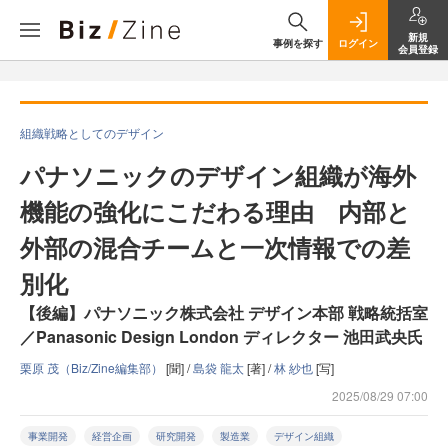
新規
事例を探す
ログイン
会員登録
組織戦略としてのデザイン
パナソニックのデザイン組織が海外
機能の強化にこだわる理由 内部と
外部の混合チームと一次情報での差
別化
【後編】パナソニック株式会社 デザイン本部 戦略統括室
／Panasonic Design London ディレクター 池田武央氏
栗原 茂（Biz/Zine編集部）
[聞] /
島袋 龍太
[著] /
林 紗也
[写]
2025/08/29 07:00
事業開発
経営企画
研究開発
製造業
デザイン組織