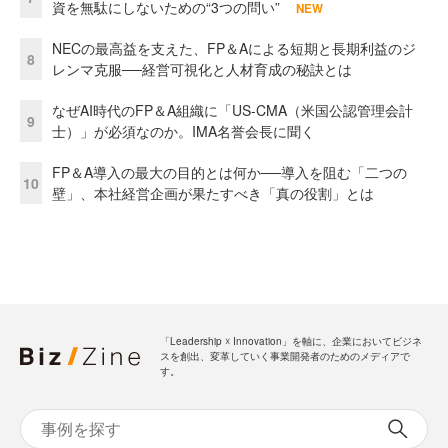
資を無駄にしないための“3つの問い”
NEW
NECの最高益を支えた、FP＆Aによる短期と長期利益のジ
8
レンマ克服──経営可視化と人材育成の秘訣とは
なぜAI時代のFP＆A組織に「US-CMA（米国公認管理会計
9
士）」が必須なのか。IMA名誉会長に聞く
FP＆A導入の最大の目的とは何か──導入を阻む「二つの
10
壁」、本社経営企画が果たすべき「真の役割」とは
「Leadership ☓ Innovation」を軸に、企業においてビジネ
スを創出、変革していく事業開発者のためのメディアで
す。