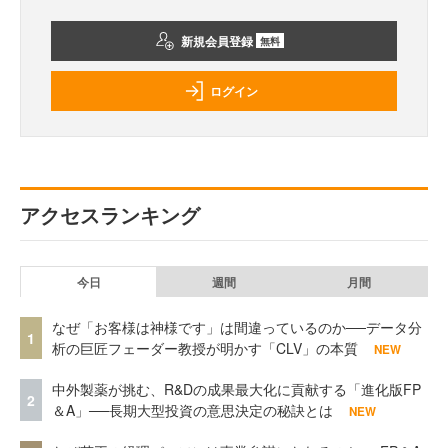
新規会員登録
無料
ログイン
アクセスランキング
今日
週間
月間
なぜ「お客様は神様です」は間違っているのか──データ分
1
析の巨匠フェーダー教授が明かす「CLV」の本質
NEW
中外製薬が挑む、R&Dの成果最大化に貢献する「進化版FP
2
＆A」──長期大型投資の意思決定の秘訣とは
NEW