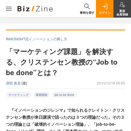
新規
事例を探す
ログイン
会員登録
INNOSIGHT流イノベーションの興し方
「マーケティング課題」を解決す
る、クリステンセン教授の“Job to
be done”とは？
津田 真吾
[著]
2015/12/18 00:05
マーケティング
事業開発
job to be done
『イノベーションのジレンマ』で知られるクレイトン・クリス
テンセン教授が来日講演で語ったのは３つの理論だった。その３
つの理論とは「破壊的イノベーション理論」、「job-to-be-