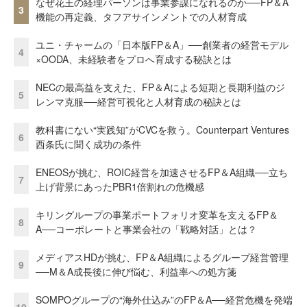
なぜ花王の経理パーソンは事業参謀になれるのか──FP＆A
3
機能の再定義、タフアサインメントでの人材育成
ユニ・チャームの「日本版FP＆A」──創業者の経営モデル
4
×OODA、未経験者をプロへ育成する秘訣とは
NECの最高益を支えた、FP＆Aによる短期と長期利益のジ
5
レンマ克服──経営可視化と人材育成の秘訣とは
教科書にない“実践知”がCVCを救う。Counterpart Ventures
6
西条氏に聞く成功の条件
ENEOSが挑む、ROIC経営を加速させるFP＆A組織──立ち
7
上げ背景にあったPBR1倍割れの危機感
キリングループの事業ポートフォリオ変革を支えるFP＆
8
A──コーポレートと事業会社の「戦略対話」とは？
メディアスHDが挑む、FP＆A組織によるグループ経営管理
9
──M＆A成長後に伸び悩む、利益率への処方箋
SOMPOグループの“海外仕込み”のFP＆A──経営危機を発端
10