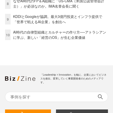
なぜAI時代のFP＆A組織に「US-CMA（米国公認管理会計
8
士）」が必須なのか。IMA名誉会長に聞く
KDDIとGoogleが協調。最大3億円投資とインフラ提供で
9
「世界で戦えるAI企業」を創出へ
AI時代の自律型組織とカルチャーの作り方──アトラシアン
10
に学ぶ、新しい「経営のOS」が生む企業価値
「Leadership ☓ Innovation」を軸に、企業においてビジネ
スを創出、変革していく事業開発者のためのメディアで
す。