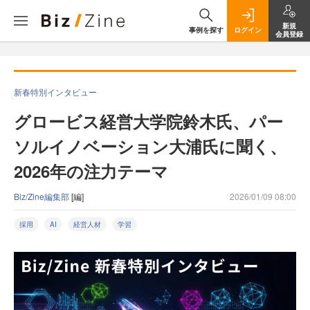
新規
事例を探す
ログイン
会員登録
新春特別インタビュー
グロービス経営大学院鈴木氏、パー
ソルイノベーション大浦氏に聞く、
2026年の注力テーマ
Biz/Zine編集部
[編]
2026/01/09 08:00
採用
AI
経営人材
学習