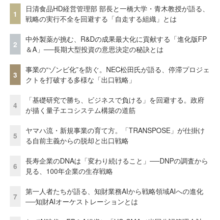
日清食品HD経営管理部 部長と一橋大学・青木教授が語る、
1
戦略の実行不全を回避する「自走する組織」とは
中外製薬が挑む、R&Dの成果最大化に貢献する「進化版FP
2
＆A」──長期大型投資の意思決定の秘訣とは
事業の“ゾンビ化”を防ぐ。NEC松田氏が語る、停滞プロジェ
3
クトを打破する多様な「出口戦略」
「基礎研究で勝ち、ビジネスで負ける」を回避する。政府
4
が描く量子エコシステム構築の道筋
ヤマハ流・新規事業の育て方。「TRANSPOSE」が仕掛け
5
る自前主義からの脱却と出口戦略
長寿企業のDNAは「変わり続けること」──DNPの調査から
6
見る、100年企業の生存戦略
第一人者たちが語る、知財業務AIから戦略領域AIへの進化
7
──知財AIオーケストレーションとは