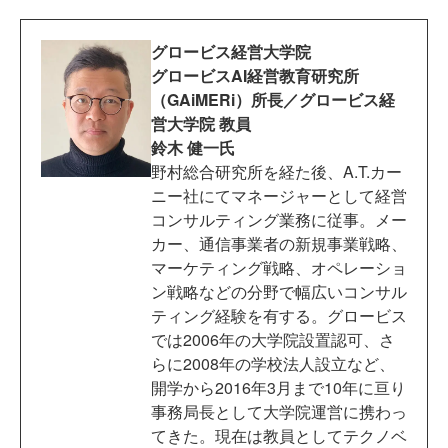
グロービス経営大学院
グロービスAI経営教育研究所
（GAiMERi）所長／グロービス経
営大学院 教員
鈴木 健一氏
野村総合研究所を経た後、A.T.カー
ニー社にてマネージャーとして経営
コンサルティング業務に従事。メー
カー、通信事業者の新規事業戦略、
マーケティング戦略、オペレーショ
ン戦略などの分野で幅広いコンサル
ティング経験を有する。グロービス
では2006年の大学院設置認可、さ
らに2008年の学校法人設立など、
開学から2016年3月まで10年に亘り
事務局長として大学院運営に携わっ
てきた。現在は教員としてテクノベ