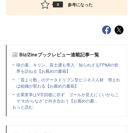
参考になった
0
Biz/Zineブックレビュー連載記事一覧
味の素、キリン、富士通も導入 知られざるFP&Aの世
界を訪ねる【お薦めの書籍】
「質より数」のデータドリブン型ビジネス人材 増えれ
ば組織が変わる【お薦めの書籍】
企業変革はV字回復に非ず ゴールが見えにくいからこ
そ“わからなさ”と向き合おう【お薦めの書...
もっと読む