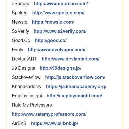
eBureau
http://www.ebureau.com/
Spokeo
http://www.spokeo.com/
Newsle
https://newsle.com/
S2Verify
http://www.s2verify.com/
Good.Co
http://good.co/
Evolv
http://www.evolvapor.com/
DeviantART
http://www.deviantart.com/
99 Designs
http://99designs.jp/
Stackoverflow
http://ja.stackoverflow.com/
Khanacademy
https://ja.khanacademy.org/
Employ Insight
http://employinsight.com/
Rate My Professors
http://www.ratemyprofessors.com/
AirBnB
https://www.airbnb.jp/