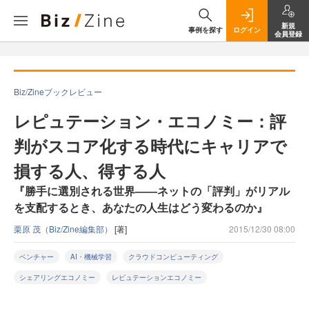
新規
事例を探す
ログイン
会員登録
Biz/Zineブックレビュー
レピュテーション・エコノミー：評
判がスコア化する時代にキャリアで
損する人、得する人
『勝手に選別される世界――ネットの「評判」がリアル
を支配するとき、あなたの人生はどう変わるのか』
栗原 茂（Biz/Zine編集部）
[著]
2015/12/30 08:00
ベンチャー
AI・機械学習
クラウドコンピューティング
シェアリングエコノミー
レピュテーションエコノミー