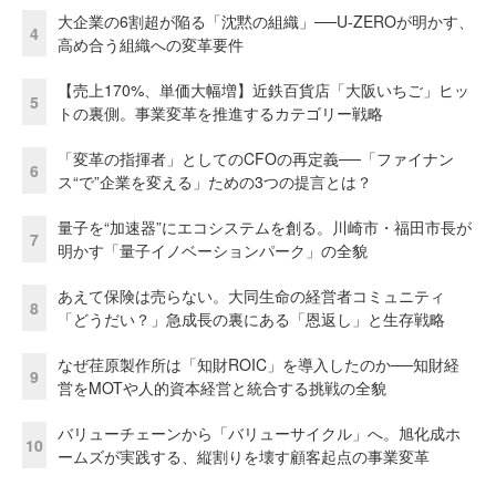
大企業の6割超が陥る「沈黙の組織」──U-ZEROが明かす、
4
高め合う組織への変革要件
【売上170%、単価大幅増】近鉄百貨店「大阪いちご」ヒッ
5
トの裏側。事業変革を推進するカテゴリー戦略
「変革の指揮者」としてのCFOの再定義──「ファイナン
6
ス“で”企業を変える」ための3つの提言とは？
量子を“加速器”にエコシステムを創る。川崎市・福田市長が
7
明かす「量子イノベーションパーク」の全貌
あえて保険は売らない。大同生命の経営者コミュニティ
8
「どうだい？」急成長の裏にある「恩返し」と生存戦略
なぜ荏原製作所は「知財ROIC」を導入したのか──知財経
9
営をMOTや人的資本経営と統合する挑戦の全貌
バリューチェーンから「バリューサイクル」へ。旭化成ホ
10
ームズが実践する、縦割りを壊す顧客起点の事業変革