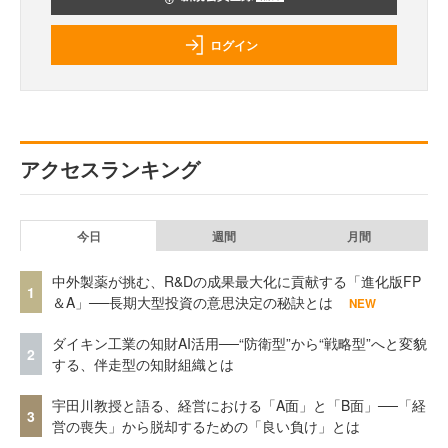
ログイン
アクセスランキング
今日
週間
月間
中外製薬が挑む、R&Dの成果最大化に貢献する「進化版FP
1
＆A」──長期大型投資の意思決定の秘訣とは
NEW
ダイキン工業の知財AI活用──“防衛型”から“戦略型”へと変貌
2
する、伴走型の知財組織とは
宇田川教授と語る、経営における「A面」と「B面」──「経
3
営の喪失」から脱却するための「良い負け」とは