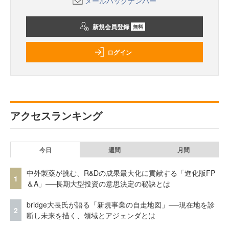
メールバックナンバー
新規会員登録
無料
ログイン
アクセスランキング
今日
週間
月間
中外製薬が挑む、R&Dの成果最大化に貢献する「進化版FP
1
＆A」──長期大型投資の意思決定の秘訣とは
bridge大長氏が語る「新規事業の自走地図」──現在地を診
2
断し未来を描く、領域とアジェンダとは