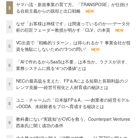
ヤマハ流・新規事業の育て方。「TRANSPOSE」が仕掛け
3
る自前主義からの脱却と出口戦略
NEW
なぜ「お客様は神様です」は間違っているのか──データ分
4
析の巨匠フェーダー教授が明かす「CLV」の本質
NEW
VC出資で「戦略的リターン」は得られるか？ 事業会社が投
5
資を無駄にしないための“3つの問い”
NEW
「AIで作れるからSaaSは不要」は本当か。ラクスが示す、
6
業務システムに残る“4つの価値”とは
NECの最高益を支えた、FP＆Aによる短期と長期利益のジ
7
レンマ克服──経営可視化と人材育成の秘訣とは
ユニ・チャームの「日本版FP＆A」──創業者の経営モデル
8
×OODA、未経験者をプロへ育成する秘訣とは
教科書にない“実践知”がCVCを救う。Counterpart Ventures
9
西条氏に聞く成功の条件