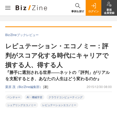
新規
事例を探す
ログイン
会員登録
Biz/Zineブックレビュー
レピュテーション・エコノミー：評
判がスコア化する時代にキャリアで
損する人、得する人
『勝手に選別される世界――ネットの「評判」がリアル
を支配するとき、あなたの人生はどう変わるのか』
栗原 茂（Biz/Zine編集部）
[著]
2015/12/30 08:00
ベンチャー
AI・機械学習
クラウドコンピューティング
シェアリングエコノミー
レピュテーションエコノミー