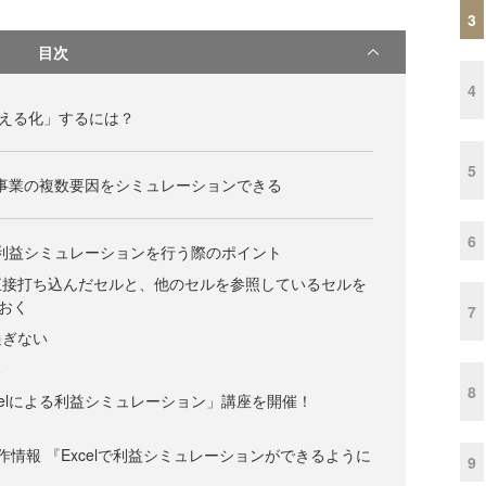
3
目次
4
見える化」するには？
5
ば、事業の複数要因をシミュレーションできる
6
よる利益シミュレーションを行う際のポイント
直接打ち込んだセルと、他のセルを参照しているセルを
おく
7
過ぎない
る
8
celによる利益シミュレーション」講座を開催！
作情報 『Excelで利益シミュレーションができるように
9