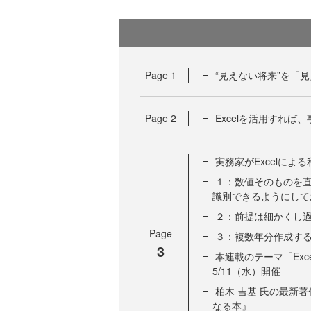
Page
1
“見えない将来”を「
Page
2
Excelを活用すれ
実務家がExcelに
１：数値そのものを
識別できるようにして
２：前提は細かくし
Page
３：複数年分作成す
3
本連載のテーマ「Ex
5/11（水）開催
柏木 吉基 氏の最新著
なる本』