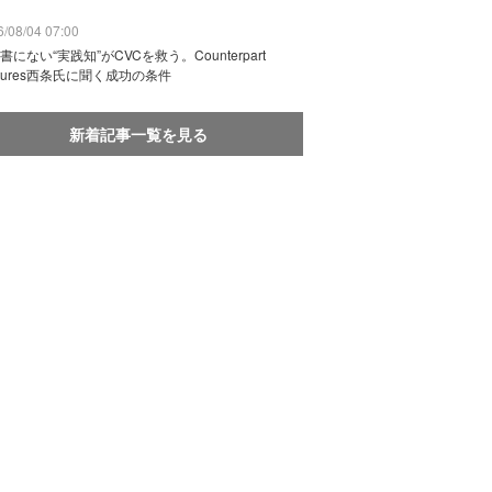
/08/04 07:00
書にない“実践知”がCVCを救う。Counterpart
ntures西条氏に聞く成功の条件
新着記事一覧を見る