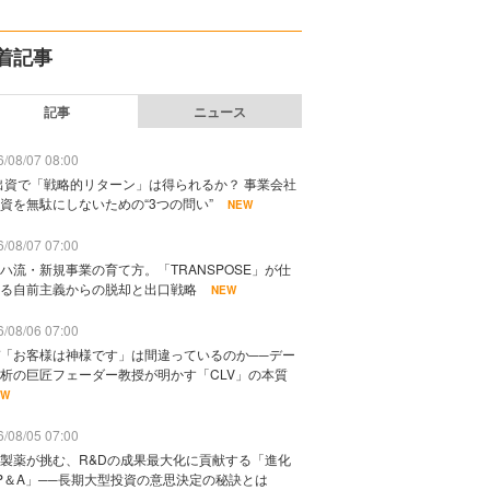
着記事
記事
ニュース
/08/07 08:00
出資で「戦略的リターン」は得られるか？ 事業会社
資を無駄にしないための“3つの問い”
NEW
/08/07 07:00
ハ流・新規事業の育て方。「TRANSPOSE」が仕
る自前主義からの脱却と出口戦略
NEW
/08/06 07:00
「お客様は神様です」は間違っているのか──デー
析の巨匠フェーダー教授が明かす「CLV」の本質
EW
/08/05 07:00
製薬が挑む、R&Dの成果最大化に貢献する「進化
P＆A」──長期大型投資の意思決定の秘訣とは