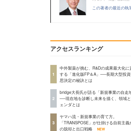
この著者の最近の執
アクセスランキング
中外製薬が挑む、R&Dの成果最大化に
1
する「進化版FP＆A」──長期大型投
思決定の秘訣とは
bridge大長氏が語る「新規事業の自走
2
──現在地を診断し未来を描く、領域
ェンダとは
ヤマハ流・新規事業の育て方。
3
「TRANSPOSE」が仕掛ける自前主義
の脱却と出口戦略
NEW