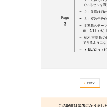
ているセルを識
２：前提は細
Page
３：複数年分
3
本連載のテーマ
催！5/11（水
柏木 吉基 氏の
できるようにな
▼ Biz/Zi
PREV
この記事は参考になりまし