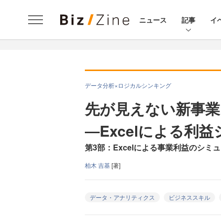
ニュース
記事
イ
データ分析×ロジカルシンキング
先が見えない新事業
―Excelによる利
第3部：Excelによる事業利益のシミ
柏木 吉基
[著]
データ・アナリティクス
ビジネススキル