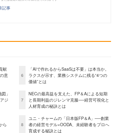
筆記事
貢献
「AIで作れるからSaaSは不要」は本当か。
資の意
6
ラクスが示す、業務システムに残る“4つの
価値”とは
地図」
NECの最高益を支えた、FP＆Aによる短期
とアジ
7
と長期利益のジレンマ克服──経営可視化と
人材育成の秘訣とは
ユニ・チャームの「日本版FP＆A」──創業
から
8
者の経営モデル×OODA、未経験者をプロへ
育成する秘訣とは