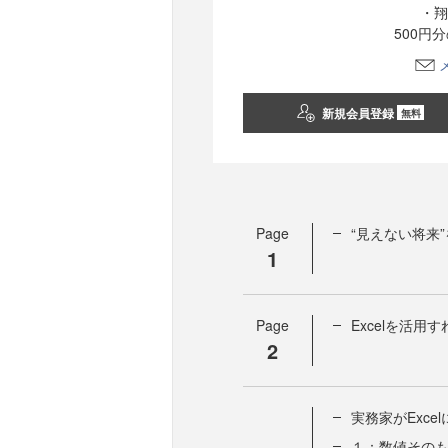
・翔
500円
新規会員登録
無料
Page
“見えない将来
1
Page
Excelを活
2
実務家がExc
１：数値その