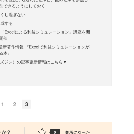
別できるようにしておく
かくし過ぎない
作成する
「Excelによる利益シミュレーション」講座を開
）開催
最新著作情報 『Excelで利益シミュレーションが
る本』
ne（ビズジン）の記事更新情報はこちら▼
1
2
3
たか？
参考になった
0