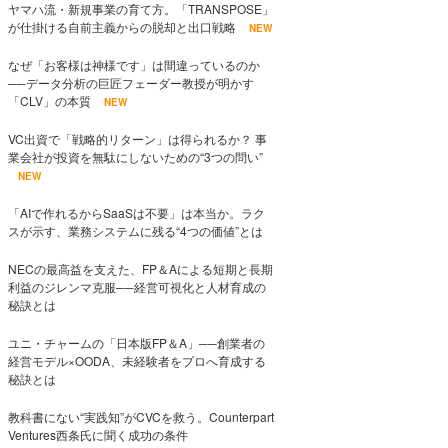
ヤマハ流・新規事業の育て方。「TRANSPOSE」
が仕掛ける自前主義からの脱却と出口戦略
NEW
なぜ「お客様は神様です」は間違っているのか
──データ分析の巨匠フェーダー教授が明かす
「CLV」の本質
NEW
VC出資で「戦略的リターン」は得られるか？ 事
業会社が投資を無駄にしないための“3つの問い”
NEW
「AIで作れるからSaaSは不要」は本当か。ラク
スが示す、業務システムに残る“4つの価値”とは
NECの最高益を支えた、FP＆Aによる短期と長期
利益のジレンマ克服──経営可視化と人材育成の
秘訣とは
ユニ・チャームの「日本版FP＆A」──創業者の
経営モデル×OODA、未経験者をプロへ育成する
秘訣とは
教科書にない“実践知”がCVCを救う。Counterpart
Ventures西条氏に聞く成功の条件