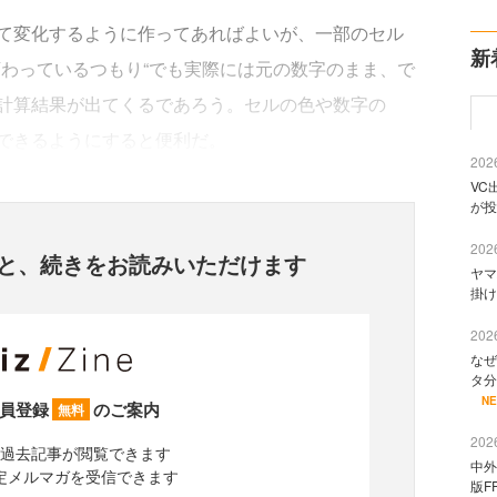
て変化するように作ってあればよいが、一部のセル
新
変わっているつもり“でも実際には元の数字のまま、で
計算結果が出てくるであろう。セルの色や数字の
できるようにすると便利だ。
2026
VC
が投
2026
と、
続きをお読みいただけます
ヤマ
掛け
2026
なぜ
タ分
N
員登録
のご案内
無料
2026
過去記事が閲覧できます
中外
定メルマガを受信できます
版F