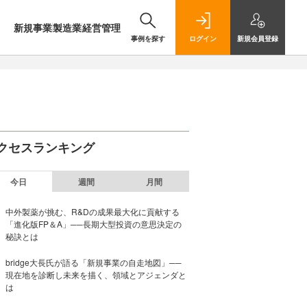
新規事業
製造業
経営管理
事例を探す
ログイン
新規
会員登録
クセスランキング
今日
週間
月間
中外製薬が挑む、R&Dの成果最大化に貢献する
「進化版FP＆A」──長期大型投資の意思決定の
秘訣とは
bridge大長氏が語る「新規事業の自走地図」──
現在地を診断し未来を描く、領域とアジェンダと
は