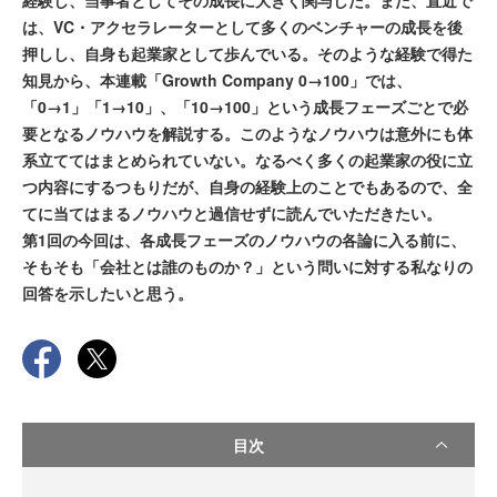
経験し、当事者としてその成長に大きく関与した。また、直近で
は、VC・アクセラレーターとして多くのベンチャーの成長を後
押しし、自身も起業家として歩んでいる。そのような経験で得た
知見から、本連載「Growth Company 0→100」では、
「0→1」「1→10」、「10→100」という成長フェーズごとで必
要となるノウハウを解説する。このようなノウハウは意外にも体
系立ててはまとめられていない。なるべく多くの起業家の役に立
つ内容にするつもりだが、自身の経験上のことでもあるので、全
てに当てはまるノウハウと過信せずに読んでいただきたい。
第1回の今回は、各成長フェーズのノウハウの各論に入る前に、
そもそも「会社とは誰のものか？」という問いに対する私なりの
回答を示したいと思う。
目次