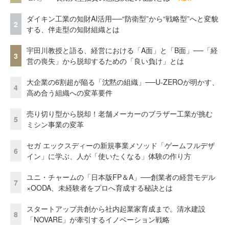
ダイキン工業の知財AI活用──“防衛型”から“戦略型”へと変貌
2
する、伴走型の知財組織とは
宇田川教授と語る、経営における「A面」と「B面」──「経
3
営の喪失」から脱却するための「良い負け」とは
大企業の6割超が陥る「沈黙の組織」──U-ZEROが明かす、
4
高め合う組織への変革要件
売り切り型から脱却！老舗メーカーのブラザー工業が挑む
5
ミシン事業の変革
セガ エックスディーの新規事業メソッド「ゲームフルデザ
6
イン」に学ぶ、人が「使いたくなる」体験の作り方
ユニ・チャームの「日本版FP＆A」──創業者の経営モデル
7
×OODA、未経験者をプロへ育成する秘訣とは
スタートアップ共創から社内起業家育成まで。清水建設
8
「NOVARE」が牽引するイノベーション戦略