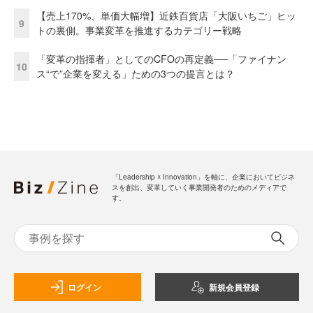
【売上170%、単価大幅増】近鉄百貨店「大阪いちご」ヒッ
9
トの裏側。事業変革を推進するカテゴリー戦略
「変革の指揮者」としてのCFOの再定義──「ファイナン
10
ス“で”企業を変える」ための3つの提言とは？
「Leadership ☓ Innovation」を軸に、企業においてビジネ
スを創出、変革していく事業開発者のためのメディアで
す。
ログイン
新規会員登録