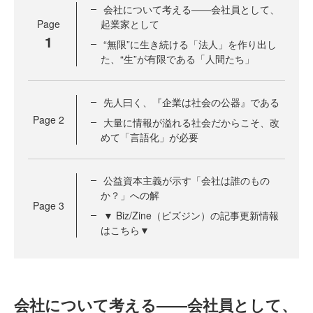
会社について考える――会社員として、
Page
起業家として
1
“無限”に生き続ける「法人」を作り出し
た、“生”が有限である「人間たち」
先人曰く、『企業は社会の公器』である
Page
2
大量に情報が溢れる社会だからこそ、改
めて「言語化」が必要
公益資本主義が示す「会社は誰のもの
か？」への解
Page
3
▼ Biz/Zine（ビズジン）の記事更新情報
はこちら▼
会社について考える――会社員として、