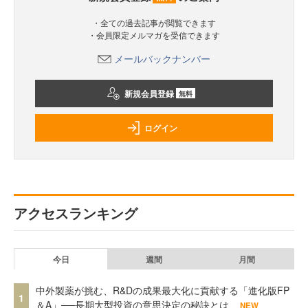
・全ての過去記事が閲覧できます
・会員限定メルマガを受信できます
メールバックナンバー
新規会員登録
無料
ログイン
アクセスランキング
今日
週間
月間
中外製薬が挑む、R&Dの成果最大化に貢献する「進化版FP
1
＆A」──長期大型投資の意思決定の秘訣とは
NEW