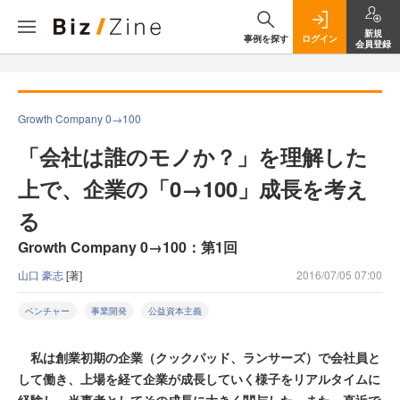
新規
事例を探す
ログイン
会員登録
Growth Company 0→100
「会社は誰のモノか？」を理解した
上で、企業の「0→100」成長を考え
る
Growth Company 0→100：第1回
山口 豪志
[著]
2016/07/05 07:00
ベンチャー
事業開発
公益資本主義
私は創業初期の企業（クックパッド、ランサーズ）で会社員と
して働き、上場を経て企業が成長していく様子をリアルタイムに