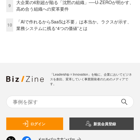
大企業の6割超が陥る「沈黙の組織」──U-ZEROが明かす、
9
高め合う組織への変革要件
「AIで作れるからSaaSは不要」は本当か。ラクスが示す、
10
業務システムに残る“4つの価値”とは
「Leadership ☓ Innovation」を軸に、企業においてビジネ
スを創出、変革していく事業開発者のためのメディアで
す。
ログイン
新規会員登録
メールバックナンバー