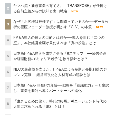
ヤマハ流・新規事業の育て方。「TRANSPOSE」が仕掛け
2
る自前主義からの脱却と出口戦略
NEW
なぜ「お客様は神様です」は間違っているのか──データ分
3
析の巨匠フェーダー教授が明かす「CLV」の本質
NEW
FP＆A導入の最大の目的とは何か──導入を阻む「二つの
4
壁」、本社経営企画が果たすべき「真の役割」とは
日本版FP＆A導入を成功させる「6ステップ」──経営企画
5
や経理財務の“キャリア迷子”を救う指針とは？
NECの最高益を支えた、FP＆Aによる短期と長期利益のジ
6
レンマ克服──経営可視化と人材育成の秘訣とは
日本版FP＆A×HRBPの真髄──戦略を「組織能力」へと翻訳
7
し、事業を勝利へ導くパートナーへの進化
「生きるために働く」時代の終焉。AIエージェント時代の
8
人間に求められる「SQ」とは？