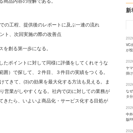
る商品内容の理解である。
新
までの工程、提供後のレポートに及ぶ一連の流れ
イント、次回実施の際の改善点
2026
VC
スを創る第一歩になる。
が投
2026
したポイントに対して同様に評価をしてくれそうな
ヤマ
範囲）で探して、２件目、３件目の実績をつくる。
掛け
省けてきて、(3)の効果を最大化する方法も見える。ま
2026
より営業がしやすくなる。社内で(2)に対しての業務が
なぜ
タ分
てきたら、いよいよ商品化・サービス化する目処が
2026
中外
版F
2026