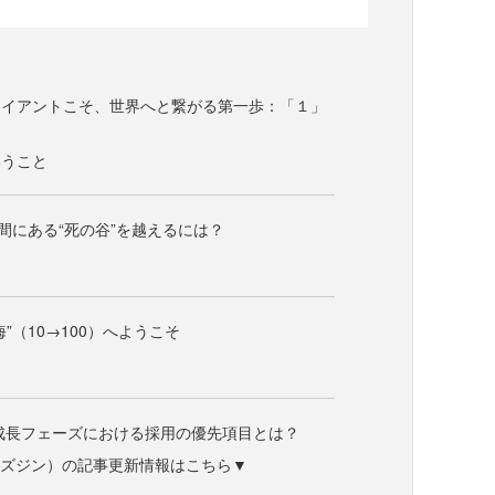
ライアントこそ、世界へと繋がる第一歩：「１」
いうこと
狭間にある“死の谷”を越えるには？
”（10→100）へようこそ
の成長フェーズにおける採用の優先項目とは？
ne（ビズジン）の記事更新情報はこちら▼