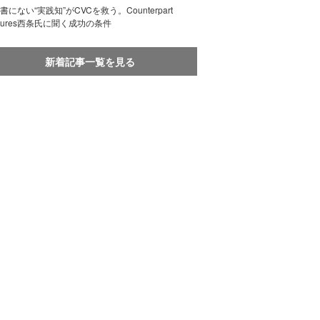
書にない“実践知”がCVCを救う。Counterpart
ntures西条氏に聞く成功の条件
新着記事一覧を見る