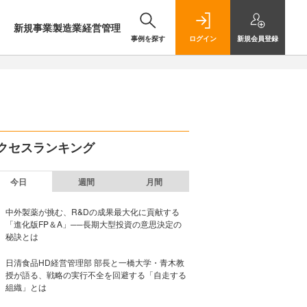
新規事業
製造業
経営管理
事例を探す
ログイン
新規
会員登録
クセスランキング
今日
週間
月間
中外製薬が挑む、R&Dの成果最大化に貢献する
「進化版FP＆A」──長期大型投資の意思決定の
秘訣とは
日清食品HD経営管理部 部長と一橋大学・青木教
授が語る、戦略の実行不全を回避する「自走する
組織」とは