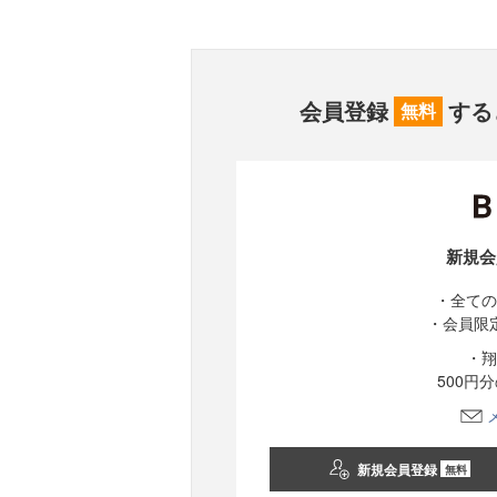
会員登録
する
無料
新規会
・全ての
・会員限
・翔
500円
新規会員登録
無料