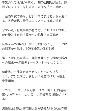
事業の“ゾンビ化”を防ぐ。NEC松田氏が語る、停
滞プロジェクトを打破する多様な「出口戦略」
「基礎研究で勝ち、ビジネスで負ける」を回避す
る。政府が描く量子エコシステム構築の道筋
ヤマハ流・新規事業の育て方。「TRANSPOSE」
が仕掛ける自前主義からの脱却と出口戦略
長寿企業のDNAは「変わり続けること」──DNP
の調査から見る、100年企業の生存戦略
第一人者たちが語る、知財業務AIから戦略領域AI
への進化──知財AIオーケストレーションとは
AI時代の自律型組織とカルチャーの作り方──ア
トラシアンに学ぶ、新しい「経営のOS」が生む
企業価値
ドコモ、JR東、積水化学、リコー発！ 社内起業
家4人が明かす、大企業での新規事業挑戦の“リア
ル”
川邊健太郎氏と安宅和人氏が語るAI時代の生存戦