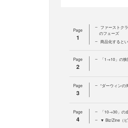
ファーストク
Page
のフェーズ
1
商品化すると
Page
「1→10」の
2
Page
“ダーウィンの海
3
Page
「10→30」
4
▼ Biz/Zi