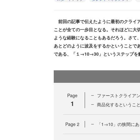
前回の記事で伝えたように最初のクライア
ことが全ての一歩目となる。それほどに大
ような経験になることもあるだろう。さて
あとどのように波及をするかということで
である、「１→10→30」というステップ
Page
ファーストクライア
1
商品化するというこ
Page
2
「1→10」の狭間にあ