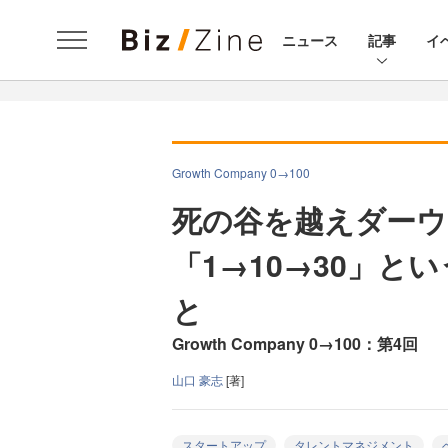
ニュース
記事
イ
Growth Company 0→100
死の谷を越えダーウ
「1→10→30」
と
Growth Company 0→100：第4回
山口 豪志
[著]
スタートアップ
タレントマネジメント