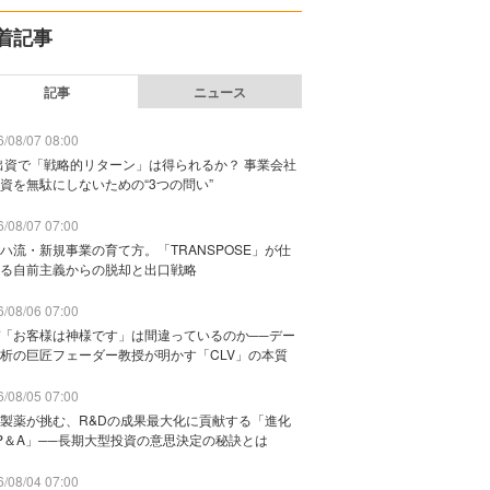
着記事
記事
ニュース
/08/07 08:00
出資で「戦略的リターン」は得られるか？ 事業会社
資を無駄にしないための“3つの問い”
/08/07 07:00
ハ流・新規事業の育て方。「TRANSPOSE」が仕
る自前主義からの脱却と出口戦略
/08/06 07:00
「お客様は神様です」は間違っているのか──デー
析の巨匠フェーダー教授が明かす「CLV」の本質
/08/05 07:00
製薬が挑む、R&Dの成果最大化に貢献する「進化
P＆A」──長期大型投資の意思決定の秘訣とは
/08/04 07:00