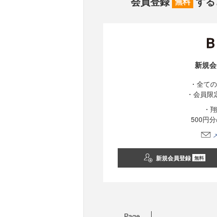
会員登録
する
無料
新規会
・全ての
・会員限
・翔
500円
新規会員登録
無料
Page