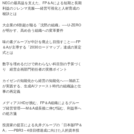
NECの最高益を支えた、FP＆Aによる短期と長期
利益のジレンマ克服──経営可視化と人材育成の
秘訣とは
大企業の6割超が陥る「沈黙の組織」──U-ZERO
が明かす、高め合う組織への変革要件
味の素グループが中計を廃止し目指すこと──FP
＆Aが主導する「2030ロードマップ」達成の算定
式とは
数字を埋めるだけで終わらない科目別の予算づく
り 経営企画部門初任者の実務ポイント
カイゼンの知能化から経営の知能化へ──旭鉄工
が実践する、生成AIファースト時代の組織論と仕
事の再定義
メディアスHDが挑む、FP＆A組織によるグルー
プ経営管理──M＆A成長後に伸び悩む、利益率へ
の処方箋
投資家の提言による丸井グループの「日本版FP＆
A」──PBR3～4倍目標達成に向けた人的資本投