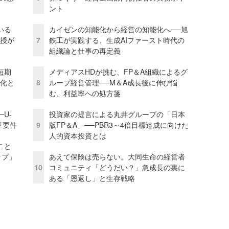
ント
いる
カイゼンの知能化から経営の知能化へ──旭
教授が
7
鉄工が実践する、生成AIファースト時代の
組織論と仕事の再定義
短期
メディアスHDが挑む、FP＆A組織によるグ
視化と
8
ループ経営管理──M＆A成長後に伸び悩
む、利益率への処方箋
U-
投資家の提言による丸井グループの「日本
革要件
9
版FP＆A」──PBR3～4倍目標達成に向けた
人的資本投資とは
こと
ップ」
あえて保険は売らない。大同生命の経営者
10
コミュニティ「どうだい？」急成長の裏に
ある「恩返し」と生存戦略