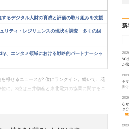
推進するデジタル人財の育成と評価の取り組みを支援
新
ュリティ・レジリエンスの現状を調査 多くの組
udiy、エンタメ領域における戦略的パートナーシッ
2026
VC
が投
2026
を報せるニュースが1位にランクイン。続いて、花
ヤマ
掛け
2位に。3位は三井物産と東北電力の協業に関するニ
2026
なぜ
タ分
N
2026