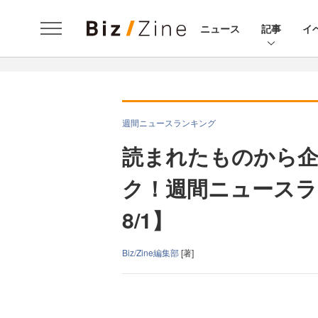
ニュース
記事
イ
週間ニュースランキング
読まれたものから
ク！週間ニュースラン
8/1】
Biz/Zine編集部
[著]