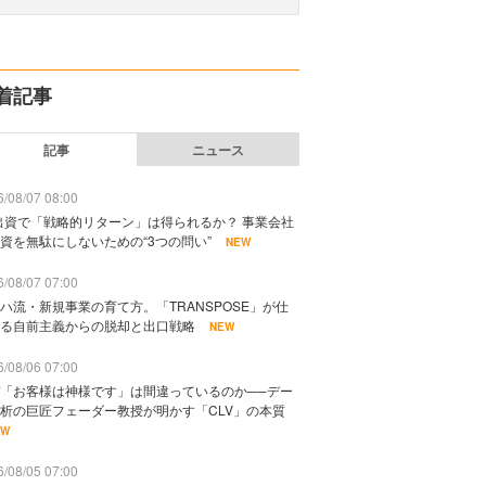
着記事
記事
ニュース
/08/07 08:00
出資で「戦略的リターン」は得られるか？ 事業会社
資を無駄にしないための“3つの問い”
NEW
/08/07 07:00
ハ流・新規事業の育て方。「TRANSPOSE」が仕
る自前主義からの脱却と出口戦略
NEW
/08/06 07:00
「お客様は神様です」は間違っているのか──デー
析の巨匠フェーダー教授が明かす「CLV」の本質
EW
/08/05 07:00