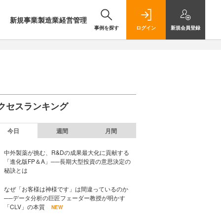
新規事業
製造業
経営管理
事例を探す
ログイン
新規
会員登録
クセスランキング
今日
週間
月間
中外製薬が挑む、R&Dの成果最大化に貢献する
「進化版FP＆A」──長期大型投資の意思決定の
秘訣とは
なぜ「お客様は神様です」は間違っているのか
──データ分析の巨匠フェーダー教授が明かす
「CLV」の本質
NEW