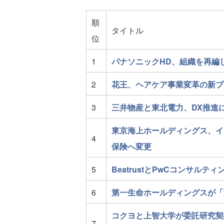
順
タイトル
位
1
パナソニックHD、組織を再編し
2
花王、ヘアケア事業変革の新ブ
3
三井物産と東北電力、DX推進
東京海上ホールディングス、イ
4
保険へ変更
5
BeatrustとPwCコンサル
6
第一生命ホールディングスが「第
コクヨと上智大学が委託研究契
7