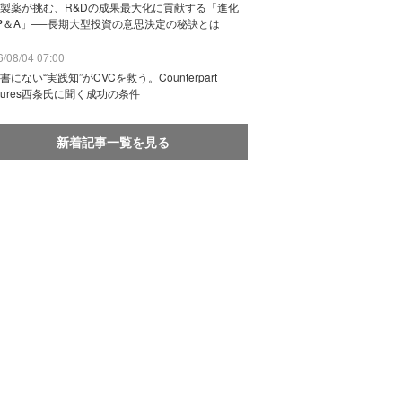
製薬が挑む、R&Dの成果最大化に貢献する「進化
P＆A」──長期大型投資の意思決定の秘訣とは
/08/04 07:00
書にない“実践知”がCVCを救う。Counterpart
ntures西条氏に聞く成功の条件
新着記事一覧を見る