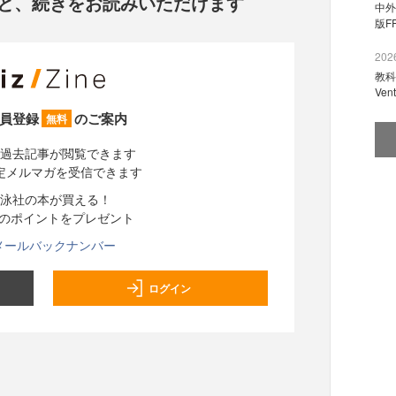
と、
続きをお読みいただけます
中外
版F
2026
教科
Ve
員登録
のご案内
無料
過去記事が閲覧できます
定メルマガを受信できます
泳社の本が買える！
分のポイントをプレゼント
メールバックナンバー
ログイン