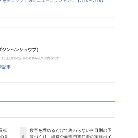
チェック！週間ニュースランキング【7/10～7/16】
（ビズジンヘンシュウブ）
、または直近の記事の寄稿時点での内容です
筆記事
貢献
数字を埋めるだけで終わらない科目別の予
資の意
6
算づくり 経営企画部門初任者の実務ポイ