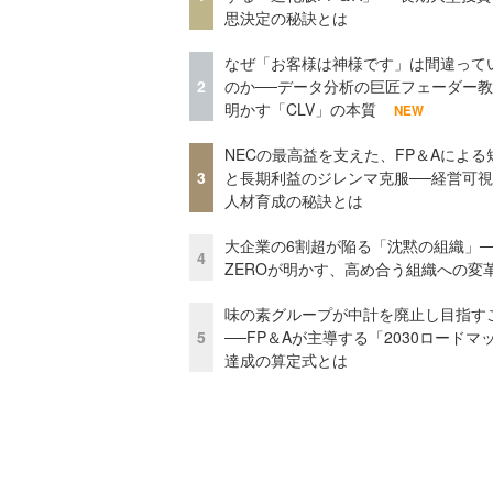
思決定の秘訣とは
なぜ「お客様は神様です」は間違って
2
のか──データ分析の巨匠フェーダー
明かす「CLV」の本質
NEW
NECの最高益を支えた、FP＆Aによる
3
と長期利益のジレンマ克服──経営可
人材育成の秘訣とは
大企業の6割超が陥る「沈黙の組織」──
4
ZEROが明かす、高め合う組織への変
味の素グループが中計を廃止し目指す
5
──FP＆Aが主導する「2030ロードマ
達成の算定式とは