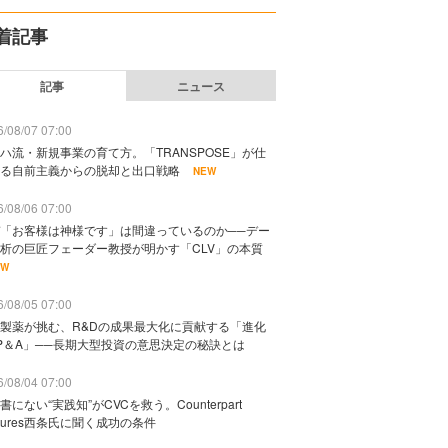
着記事
記事
ニュース
/08/07 07:00
ハ流・新規事業の育て方。「TRANSPOSE」が仕
る自前主義からの脱却と出口戦略
NEW
/08/06 07:00
「お客様は神様です」は間違っているのか──デー
析の巨匠フェーダー教授が明かす「CLV」の本質
EW
/08/05 07:00
製薬が挑む、R&Dの成果最大化に貢献する「進化
P＆A」──長期大型投資の意思決定の秘訣とは
/08/04 07:00
書にない“実践知”がCVCを救う。Counterpart
ntures西条氏に聞く成功の条件