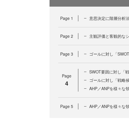
Page
1
意思決定に階層分析
Page
2
主観評価と客観的な
Page
3
ゴールに対し「SWO
SWOT要因に対し「
Page
ゴールに対し「戦略
4
AHP／ANPを様々
Page
5
AHP／ANPを様々