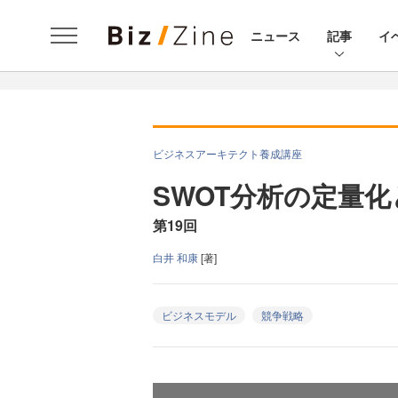
ニュース
記事
イ
ビジネスアーキテクト養成講座
SWOT分析の定量
第19回
白井 和康
[著]
ビジネスモデル
競争戦略