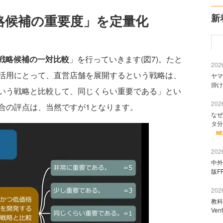
略候補の重要度」を定量化
新
戦略候補の一対比較
」を行っていきます(図7)。たと
2026
活用にとって、直営店舗を展開するという戦略は、
ヤマ
掛け
いう戦略と比較して、同じくらい重要である」とい
2026
合の評点は、当然ですが1となります。
なぜ
タ分
N
2026
中外
版F
2026
教科
Ve