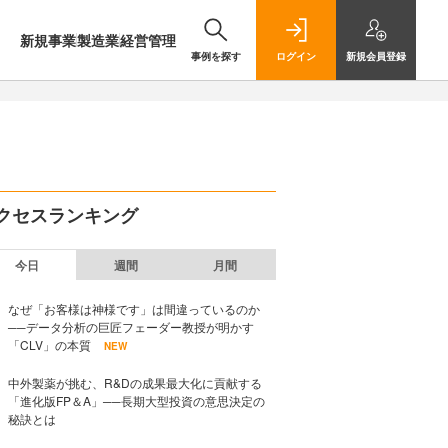
新規事業
製造業
経営管理
事例を探す
ログイン
新規
会員登録
クセスランキング
今日
週間
月間
なぜ「お客様は神様です」は間違っているのか
──データ分析の巨匠フェーダー教授が明かす
「CLV」の本質
NEW
中外製薬が挑む、R&Dの成果最大化に貢献する
「進化版FP＆A」──長期大型投資の意思決定の
秘訣とは