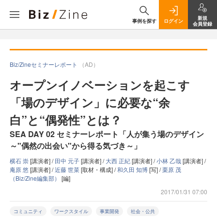
新規
事例を探す
ログイン
会員登録
Biz/Zineセミナーレポート
（AD）
オープンイノベーションを起こす
「場のデザイン」に必要な“余
白”と“偶発性”とは？
SEA DAY 02 セミナーレポート「人が集う場のデザイン
～"偶然の出会い"から得る気づき～」
横石 崇
[講演者] /
田中 元子
[講演者] /
大西 正紀
[講演者] /
小林 乙哉
[講演者] /
庵原 悠
[講演者] /
近藤 世菜
[取材・構成] /
和久田 知博
[写] /
栗原 茂
（Biz/Zine編集部）
[編]
2017/01/31 07:00
コミュニティ
ワークスタイル
事業開発
社会・公共