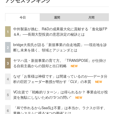
アクセスランキング
今日
週間
月間
中外製薬が挑む、R&Dの成果最大化に貢献する「進化版FP
1
＆A」──長期大型投資の意思決定の秘訣とは
bridge大長氏が語る「新規事業の自走地図」──現在地を診
2
断し未来を描く、領域とアジェンダとは
ヤマハ流・新規事業の育て方。「TRANSPOSE」が仕掛け
3
る自前主義からの脱却と出口戦略
NEW
なぜ「お客様は神様です」は間違っているのか──データ分
4
析の巨匠フェーダー教授が明かす「CLV」の本質
NEW
VC出資で「戦略的リターン」は得られるか？ 事業会社が投
5
資を無駄にしないための“3つの問い”
NEW
「AIで作れるからSaaSは不要」は本当か。ラクスが示す、
6
業務システムに残る“4つの価値”とは