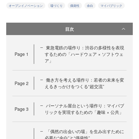
オープンイノベーション
場づくり
偶発性
余白
マイパブリック
目次
東急電鉄の場作り：渋谷の多様性を表現
Page
1
するための「ハードウェア × ソフトウェ
ア」
働き方を考える場作り：若者の未来を変
Page
2
えるきっかけをつくる“超交流”
パーソナル屋台という場作り：マイパブ
Page
3
リックを実現するための「趣味 × 公共」
「偶然の出会いの場」を生み出すために
必要な“余白”と“偶発性”