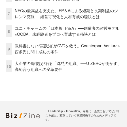
NECの最高益を支えた、FP＆Aによる短期と長期利益のジ
7
レンマ克服──経営可視化と人材育成の秘訣とは
ユニ・チャームの「日本版FP＆A」──創業者の経営モデル
8
×OODA、未経験者をプロへ育成する秘訣とは
教科書にない“実践知”がCVCを救う。Counterpart Ventures
9
西条氏に聞く成功の条件
大企業の6割超が陥る「沈黙の組織」──U-ZEROが明かす、
10
高め合う組織への変革要件
「Leadership ☓ Innovation」を軸に、企業においてビジネ
スを創出、変革していく事業開発者のためのメディアで
す。