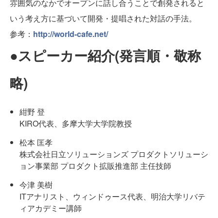
雰囲気のなかでオープンに話し合うことで創発されると
いう考え方に基づいて開発・提唱された対話の手法。
参考：
http://world-cafe.net/
●スピーカー紹介(発言順・敬称
略)
紺野 登
KIRO代表、多摩大学大学院教授
松本 匡孝
株式会社日立ソリューションズ プロダクトソリューシ
ョン事業部 プロダクト拡販推進部 主任技師
今津 美樹
ITアナリスト、ウィンドゥース代表、明治大学リバテ
ィアカデミー講師