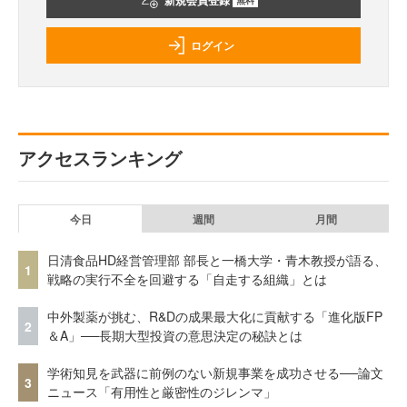
新規会員登録
ログイン
アクセスランキング
今日
週間
月間
日清食品HD経営管理部 部長と一橋大学・青木教授が語る、
1
戦略の実行不全を回避する「自走する組織」とは
中外製薬が挑む、R&Dの成果最大化に貢献する「進化版FP
2
＆A」──長期大型投資の意思決定の秘訣とは
学術知見を武器に前例のない新規事業を成功させる──論文
3
ニュース「有用性と厳密性のジレンマ」