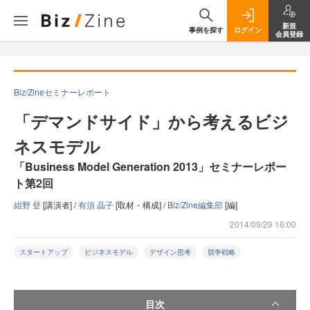
新規
事例を探す
ログイン
会員登録
Biz/Zineセミナーレポート
「デマンドサイド」から考えるビジ
ネスモデル
「Business Model Generation 2013」セミナーレポー
ト第2回
紺野 登
[講演者] /
有須 晶子
[取材・構成] /
Biz/Zine編集部
[編]
2014/09/29 16:00
スタートアップ
ビジネスモデル
デザイン思考
競争戦略
目次