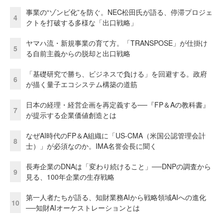
事業の“ゾンビ化”を防ぐ。NEC松田氏が語る、停滞プロジェ
4
クトを打破する多様な「出口戦略」
ヤマハ流・新規事業の育て方。「TRANSPOSE」が仕掛け
5
る自前主義からの脱却と出口戦略
「基礎研究で勝ち、ビジネスで負ける」を回避する。政府
6
が描く量子エコシステム構築の道筋
日本の経理・経営企画を再定義する──『FP＆Aの教科書』
7
が提示する企業価値創造とは
なぜAI時代のFP＆A組織に「US-CMA（米国公認管理会計
8
士）」が必須なのか。IMA名誉会長に聞く
長寿企業のDNAは「変わり続けること」──DNPの調査から
9
見る、100年企業の生存戦略
第一人者たちが語る、知財業務AIから戦略領域AIへの進化
10
──知財AIオーケストレーションとは