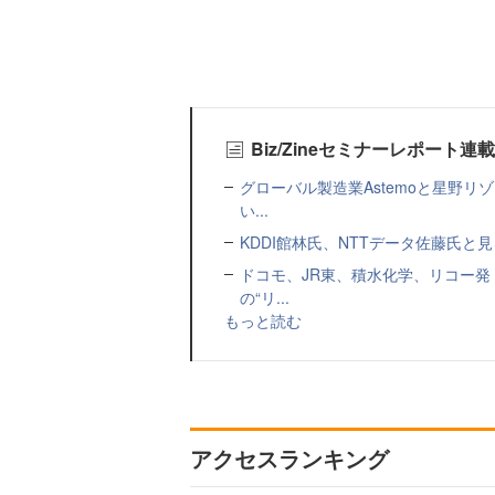
Biz/Zineセミナーレポート連
グローバル製造業Astemoと星野リ
い...
KDDI館林氏、NTTデータ佐藤氏と見
ドコモ、JR東、積水化学、リコー発
の“リ...
もっと読む
アクセスランキング