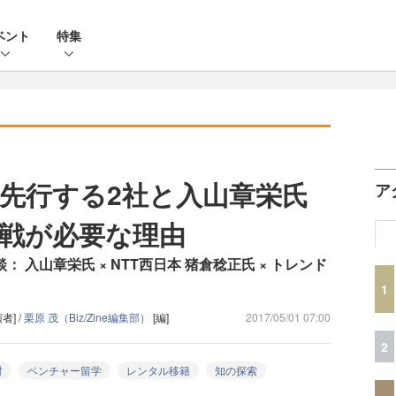
ベント
特集
先行する2社と入山章栄氏
ア
戦が必要な理由
談： 入山章栄氏 × NTT西日本 猪倉稔正氏 × トレンド
1
者] /
栗原 茂（Biz/Zine編集部）
[編]
2017/05/01 07:00
2
材
ベンチャー留学
レンタル移籍
知の探索