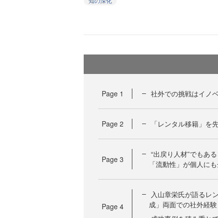
知の深化
Page
1
社外での挑戦はイノ
Page
2
「レンタル移籍」を先
“出戻り人材”でもあ
Page
3
「流動性」が個人にも
入山章栄氏が語るレ
成」両面での社外経験
Page
4