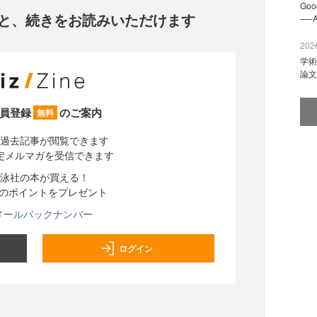
Go
と、
続きをお読みいただけます
──
2026
学術
論文
員登録
のご案内
無料
過去記事が閲覧できます
定メルマガを受信できます
泳社の本が買える！
分のポイントをプレゼント
メールバックナンバー
ログイン