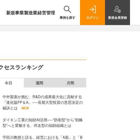
新規事業
製造業
経営管理
事例を探す
ログイン
新規
会員登録
クセスランキング
今日
週間
月間
中外製薬が挑む、R&Dの成果最大化に貢献する
「進化版FP＆A」──長期大型投資の意思決定の
秘訣とは
NEW
ダイキン工業の知財AI活用──“防衛型”から“戦略
型”へと変貌する、伴走型の知財組織とは
宇田川教授と語る、経営における「A面」と「B