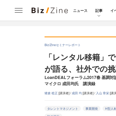
ニュース
記事
イ
Biz/Zineセミナーレポート
「レンタル移籍」で
が語る、社外での挑
LoanDEALフォーラム2017春 基調対
マイクロ 成田均氏 講演録
猪倉 稔正
[講演者] /
成田 均
[講演者] /
入山 章栄
[講演
タレントマネジメント
事業開発
H型人