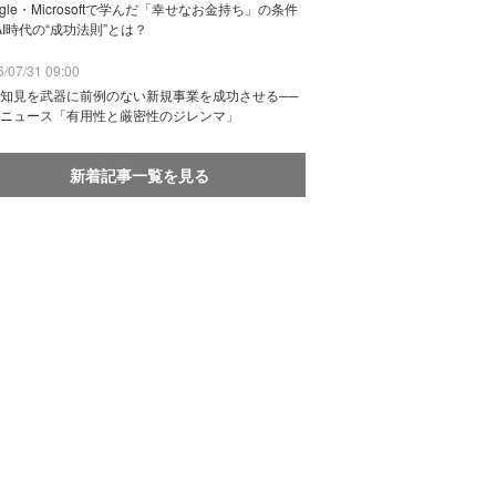
ogle・Microsoftで学んだ「幸せなお金持ち」の条件
AI時代の“成功法則”とは？
/07/31 09:00
知見を武器に前例のない新規事業を成功させる──
ニュース「有用性と厳密性のジレンマ」
新着記事一覧を見る