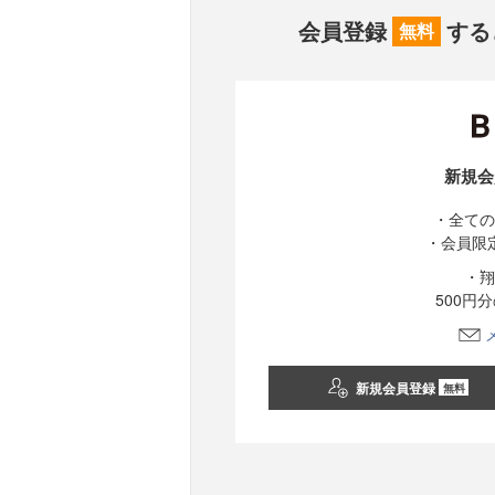
会員登録
する
無料
新規会
・全ての
・会員限
・翔
500円
新規会員登録
無料