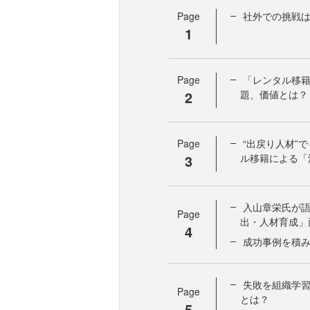
Page
社外での挑戦
1
Page
「レンタル移籍
2
題、価値とは？
Page
“出戻り人材”
3
ル移籍による「
入山章栄氏が
Page
出・人材育成」
4
成功事例を積
失敗を組織学
Page
とは？
5