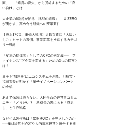
面」──「経営の喪失」から脱却するための「良
い負け」とは
大企業の6割超が陥る「沈黙の組織」──U-ZERO
が明かす、高め合う組織への変革要件
【売上170%、単価大幅増】近鉄百貨店「大阪い
ちご」ヒットの裏側。事業変革を推進するカテゴ
リー戦略
「変革の指揮者」としてのCFOの再定義──「フ
ァイナンス“で”企業を変える」ための3つの提言と
は？
量子を“加速器”にエコシステムを創る。川崎市・
福田市長が明かす「量子イノベーションパーク」
の全貌
あえて保険は売らない。大同生命の経営者コミュ
ニティ「どうだい？」急成長の裏にある「恩返
し」と生存戦略
なぜ荏原製作所は「知財ROIC」を導入したのか
──知財経営をMOTや人的資本経営と統合する挑