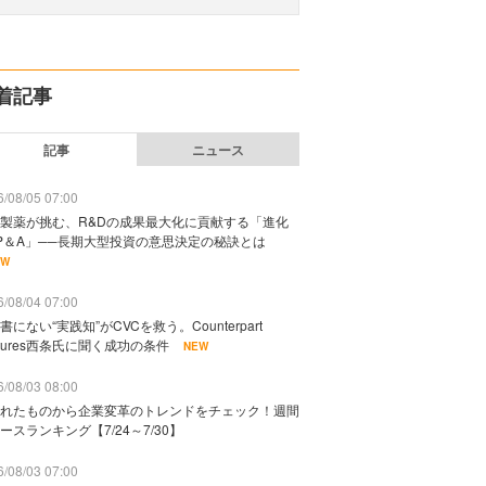
着記事
記事
ニュース
/08/05 07:00
製薬が挑む、R&Dの成果最大化に貢献する「進化
P＆A」──長期大型投資の意思決定の秘訣とは
EW
/08/04 07:00
書にない“実践知”がCVCを救う。Counterpart
ntures西条氏に聞く成功の条件
NEW
/08/03 08:00
れたものから企業変革のトレンドをチェック！週間
ースランキング【7/24～7/30】
/08/03 07:00