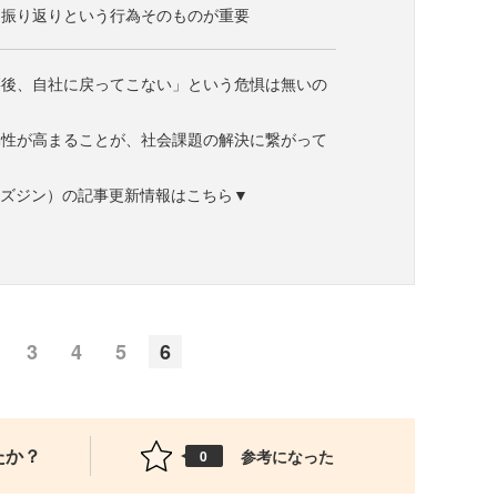
、振り返りという行為そのものが重要
籍後、自社に戻ってこない」という危惧は無いの
動性が高まることが、社会課題の解決に繋がって
ne（ビズジン）の記事更新情報はこちら▼
3
4
5
6
たか？
参考になった
0