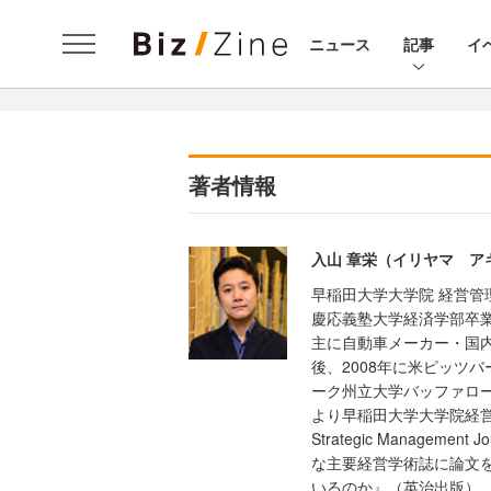
ニュース
記事
イ
著者情報
入山 章栄（イリヤマ ア
早稲田大学大学院 経営管
慶応義塾大学経済学部卒
主に自動車メーカー・国
後、2008年に米ピッツバ
ーク州立大学バッファロー
より早稲田大学大学院経営
Strategic Management Jo
な主要経営学術誌に論文
いるのか』（英治出版）