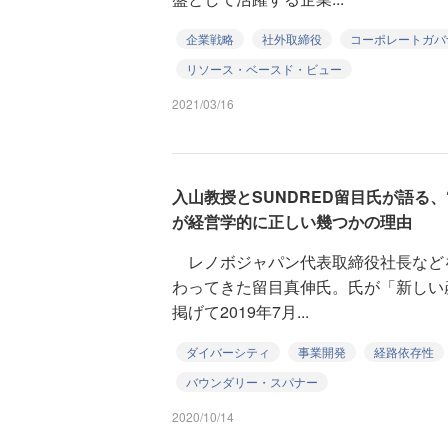
企業戦略
社外取締役
コーポレートガバ
リソース・ベースド・ビュー
2021/03/16
入山教授とSUNDRED留目氏が語る
が経営学的に正しい幾つかの理由
レノボジャパン代表取締役社長など
わってきた留目真伸氏。氏が「新しい
掲げて2019年7月...
ダイバーシティ
事業開発
経路依存性
バウンダリー・スパナー
2020/10/14