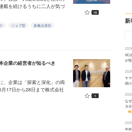
連載を続けるうちに二人が気づ
18
新
ク
ジョブ型
多拠点居住
2026
VC
が投
本企業の経営者が知るべき
2026
ヤマ
に、企業は「探索と深化」の両
掛け
月17日から28日まで株式会社
2026
1
なぜ
タ分
N
2026
中外