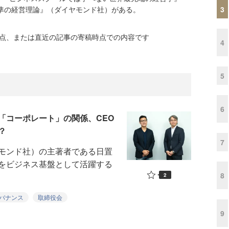
3
準の経営理論』（ダイヤモンド社）がある。
時点、または直近の記事の寄稿時点での内容です
4
5
6
「コーポレート」の関係、CEO
？
7
モンド社）の主著者である日置
をビジネス基盤として活躍する
8
2
バナンス
取締役会
9