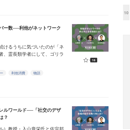
10
バー数──利他がネットワーク
続けるうちに気づいたのが「ネ
者、霊長類学者にして、ゴリラ
16
ー
利他消費
物語
レルワールド──「社交のデザ
は？
ル）教授・入山章栄氏と佐宗邦