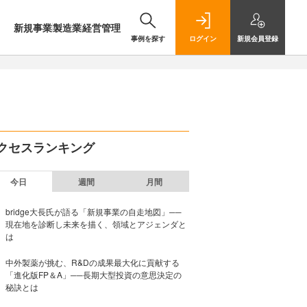
新規事業
製造業
経営管理
事例を探す
ログイン
新規
会員登録
クセスランキング
今日
週間
月間
bridge大長氏が語る「新規事業の自走地図」──
現在地を診断し未来を描く、領域とアジェンダと
は
中外製薬が挑む、R&Dの成果最大化に貢献する
「進化版FP＆A」──長期大型投資の意思決定の
秘訣とは