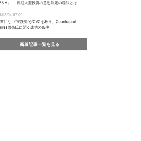
P＆A」──長期大型投資の意思決定の秘訣とは
/08/04 07:00
書にない“実践知”がCVCを救う。Counterpart
ntures西条氏に聞く成功の条件
新着記事一覧を見る