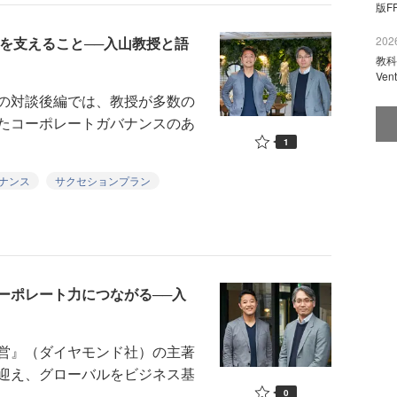
版F
を支えること──入山教授と語
2026
教科
Ve
の対談後編では、教授が多数の
たコーポレートガバナンスのあ
1
ナンス
サクセションプラン
ーポレート力につながる──入
営』（ダイヤモンド社）の主著
迎え、グローバルをビジネス基
0