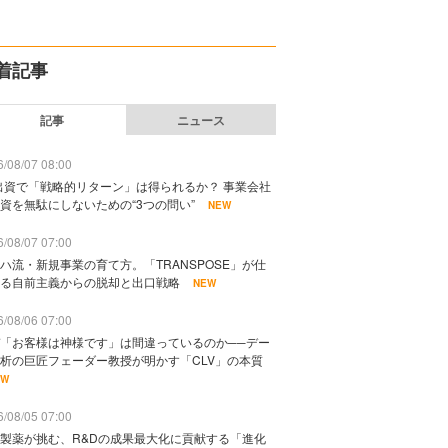
着記事
記事
ニュース
/08/07 08:00
出資で「戦略的リターン」は得られるか？ 事業会社
資を無駄にしないための“3つの問い”
NEW
/08/07 07:00
ハ流・新規事業の育て方。「TRANSPOSE」が仕
る自前主義からの脱却と出口戦略
NEW
/08/06 07:00
「お客様は神様です」は間違っているのか──デー
析の巨匠フェーダー教授が明かす「CLV」の本質
EW
/08/05 07:00
製薬が挑む、R&Dの成果最大化に貢献する「進化