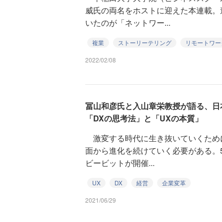
威氏の両名をホストに迎えた本連載。
いたのが「ネットワー...
複業
ストーリーテリング
リモートワー
2022/02/08
冨山和彦氏と入山章栄教授が語る、日
「DXの思考法」と「UXの本質」
激変する時代に生き抜いていくため
面から進化を続けていく必要がある。5
ビービットが開催...
UX
DX
経営
企業変革
2021/06/29