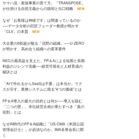
ヤマハ流・新規事業の育て方。「TRANSPOSE」
が仕掛ける自前主義からの脱却と出口戦略
NEW
なぜ「お客様は神様です」は間違っているのか
──データ分析の巨匠フェーダー教授が明かす
「CLV」の本質
NEW
大企業の6割超が陥る「沈黙の組織」──U-ZERO
が明かす、高め合う組織への変革要件
NECの最高益を支えた、FP＆Aによる短期と長期
利益のジレンマ克服──経営可視化と人材育成の
秘訣とは
「AIで作れるからSaaSは不要」は本当か。ラク
スが示す、業務システムに残る“4つの価値”とは
FP＆A導入の最大の目的とは何か──導入を阻む
「二つの壁」、本社経営企画が果たすべき「真の
役割」とは
なぜAI時代のFP＆A組織に「US-CMA（米国公認
管理会計士）」が必須なのか。IMA名誉会長に聞
く