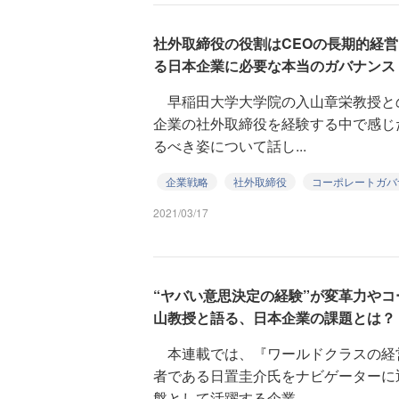
社外取締役の役割はCEOの長期的経営
る日本企業に必要な本当のガバナンス
早稲田大学大学院の入山章栄教授と
企業の社外取締役を経験する中で感じ
るべき姿について話し...
企業戦略
社外取締役
コーポレートガバ
2021/03/17
“ヤバい意思決定の経験”が変革力やコ
山教授と語る、日本企業の課題とは？
本連載では、『ワールドクラスの経
者である日置圭介氏をナビゲーターに
盤として活躍する企業...