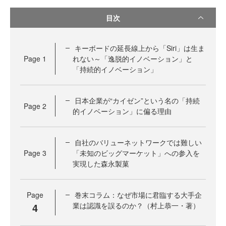
目次
キーボードの延長線上から「Siri」は生ま
Page
1
れない～「逸脱的イノベーション」と
「持続的イノベーション」
日本企業が“カイゼン”という名の「持続
Page
2
的イノベーション」に偏る理由
自社のバリューネットワークでは難しい
Page
3
「未知のビッグマーケット」への参入を
実現した森永製菓
Page
巻末コラム：なぜ市場に君臨する大手企
4
業は認識を誤るのか？（村上恭一・著）