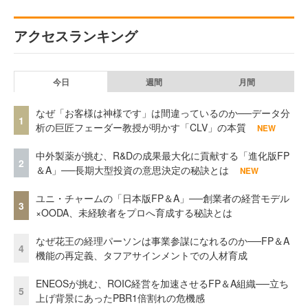
アクセスランキング
今日
週間
月間
なぜ「お客様は神様です」は間違っているのか──データ分
1
析の巨匠フェーダー教授が明かす「CLV」の本質
NEW
中外製薬が挑む、R&Dの成果最大化に貢献する「進化版FP
2
＆A」──長期大型投資の意思決定の秘訣とは
NEW
ユニ・チャームの「日本版FP＆A」──創業者の経営モデル
3
×OODA、未経験者をプロへ育成する秘訣とは
なぜ花王の経理パーソンは事業参謀になれるのか──FP＆A
4
機能の再定義、タフアサインメントでの人材育成
ENEOSが挑む、ROIC経営を加速させるFP＆A組織──立ち
5
上げ背景にあったPBR1倍割れの危機感