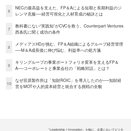
NECの最高益を支えた、FP＆Aによる短期と長期利益のジ
6
レンマ克服──経営可視化と人材育成の秘訣とは
教科書にない“実践知”がCVCを救う。Counterpart Ventures
7
西条氏に聞く成功の条件
メディアスHDが挑む、FP＆A組織によるグループ経営管理
8
──M＆A成長後に伸び悩む、利益率への処方箋
キリングループの事業ポートフォリオ変革を支えるFP＆
9
A──コーポレートと事業会社の「戦略対話」とは？
なぜ荏原製作所は「知財ROIC」を導入したのか──知財経
10
営をMOTや人的資本経営と統合する挑戦の全貌
「Leadership ☓ Innovation」を軸に、企業においてビジネ