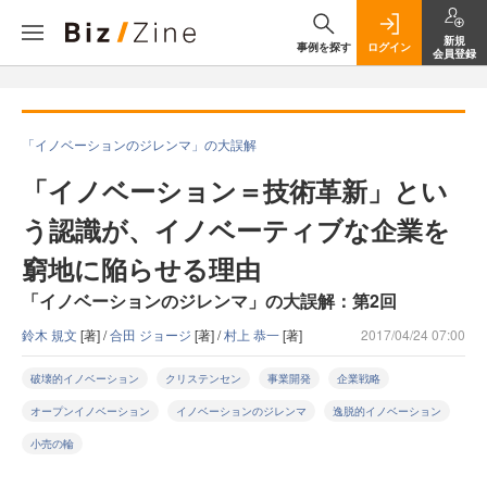
新規
事例を探す
ログイン
会員登録
「イノベーションのジレンマ」の大誤解
「イノベーション＝技術革新」とい
う認識が、イノベーティブな企業を
窮地に陥らせる理由
「イノベーションのジレンマ」の大誤解：第2回
鈴木 規文
[著] /
合田 ジョージ
[著] /
村上 恭一
[著]
2017/04/24 07:00
破壊的イノベーション
クリステンセン
事業開発
企業戦略
オープンイノベーション
イノベーションのジレンマ
逸脱的イノベーション
小売の輪