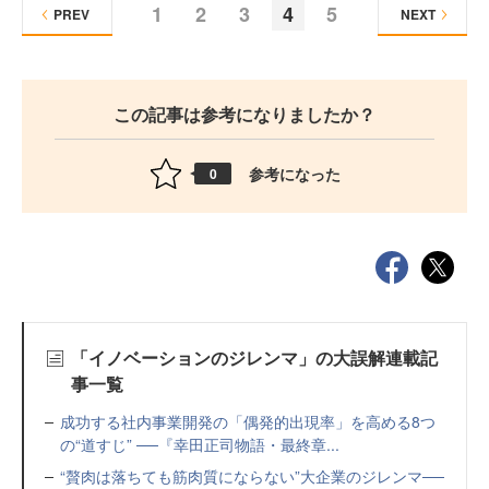
1
2
3
4
5
PREV
NEXT
この記事は参考になりましたか？
参考になった
0
「イノベーションのジレンマ」の大誤解連載記
事一覧
成功する社内事業開発の「偶発的出現率」を高める8つ
の“道すじ” ──『幸田正司物語・最終章...
“贅肉は落ちても筋肉質にならない”大企業のジレンマ──