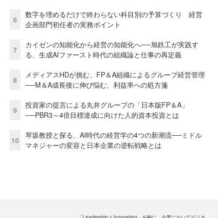
数字を埋めるだけで終わらない科目別の予算づくり 経営
6
企画部門初任者の実務ポイント
カイゼンの知能化から経営の知能化へ──旭鉄工が実践す
7
る、生成AIファースト時代の組織論と仕事の再定義
メディアスHDが挑む、FP＆A組織によるグループ経営管理
8
──M＆A成長後に伸び悩む、利益率への処方箋
投資家の提言による丸井グループの「日本版FP＆A」
9
──PBR3～4倍目標達成に向けた人的資本投資とは
琴坂教授と探る、AI時代の経営学の4つの新潮流──ミドル
10
マネジャーの変容と日本企業の逆転戦略とは
「Leadership ☓ Innovation」を軸に、企業においてビジネ