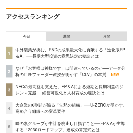
アクセスランキング
今日
週間
月間
中外製薬が挑む、R&Dの成果最大化に貢献する「進化版FP
1
＆A」──長期大型投資の意思決定の秘訣とは
なぜ「お客様は神様です」は間違っているのか──データ分
2
析の巨匠フェーダー教授が明かす「CLV」の本質
NEW
NECの最高益を支えた、FP＆Aによる短期と長期利益のジ
3
レンマ克服──経営可視化と人材育成の秘訣とは
大企業の6割超が陥る「沈黙の組織」──U-ZEROが明かす、
4
高め合う組織への変革要件
味の素グループが中計を廃止し目指すこと──FP＆Aが主導
5
する「2030ロードマップ」達成の算定式とは