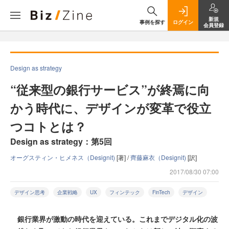
新規
事例を探す
ログイン
会員登録
Design as strategy
“従来型の銀行サービス”が終焉に向
かう時代に、デザインが変革で役立
つコトとは？
Design as strategy：第5回
オーグスティン・ヒメネス（Designit)
[著] /
齊藤麻衣（Designit)
[訳]
2017/08/30 07:00
デザイン思考
企業戦略
UX
フィンテック
FinTech
デザイン
銀行業界が激動の時代を迎えている。これまでデジタル化の波