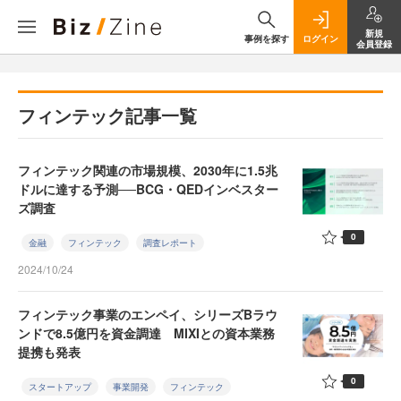
新規
事例を探す
ログイン
会員登録
フィンテック記事一覧
フィンテック関連の市場規模、2030年に1.5兆
ドルに達する予測──BCG・QEDインベスター
ズ調査
0
金融
フィンテック
調査レポート
2024/10/24
フィンテック事業のエンペイ、シリーズBラウ
ンドで8.5億円を資金調達 MIXIとの資本業務
提携も発表
0
スタートアップ
事業開発
フィンテック