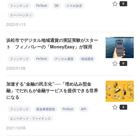
0
フィンテック
FinTech
DX
スマホ決済
スーパーシティ
2022/01/13
浜松市でデジタル地域通貨の実証実験がスター
ト フィノバレーの「MoneyEasy」が採用
フィンテック
FinTech
デジタル通貨
地域通貨
0
2022/01/06
加速する“金融の民主化”──「埋め込み型金
融」でだれもが金融サービスを提供できる世界
になる
3
フィンテック
新規事業開発
FinTech
API
エンベデッド・ファイナンス
2021/12/06