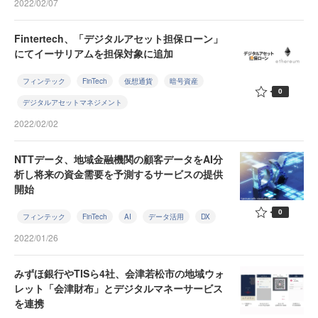
2022/02/07
Fintertech、「デジタルアセット担保ローン」
にてイーサリアムを担保対象に追加
フィンテック
FinTech
仮想通貨
暗号資産
0
デジタルアセットマネジメント
2022/02/02
NTTデータ、地域金融機関の顧客データをAI分
析し将来の資金需要を予測するサービスの提供
開始
0
フィンテック
FinTech
AI
データ活用
DX
2022/01/26
みずほ銀行やTISら4社、会津若松市の地域ウォ
レット「会津財布」とデジタルマネーサービス
を連携