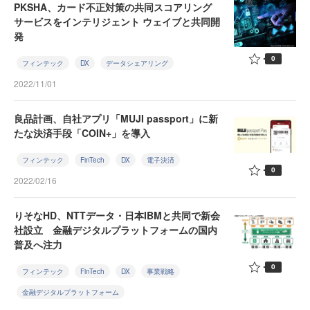
PKSHA、カード不正対策の共同スコアリング
サービスをインテリジェント ウェイブと共同開
発
0
フィンテック
DX
データシェアリング
2022/11/01
良品計画、自社アプリ「MUJI passport」に新
たな決済手段「COIN+」を導入
フィンテック
FinTech
DX
電子決済
0
2022/02/16
りそなHD、NTTデータ・日本IBMと共同で新会
社設立 金融デジタルプラットフォームの国内
普及へ注力
0
フィンテック
FinTech
DX
事業戦略
金融デジタルプラットフォーム