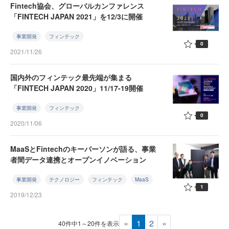
Fintech協会、グローバルカンファレンス
「FINTECH JAPAN 2021」を12/3に開催
事業開発
フィンテック
0
2021/11/26
国内外のフィンテック最先端が集まる
「FINTECH JAPAN 2020」11/17-19開催
事業開発
フィンテック
0
2020/11/06
MaaSとFintechのキーパーソンが語る、事業
者間データ連携とオープンイノベーション
事業開発
テクノロジー
フィンテック
MaaS
1
2019/12/23
«
1
2
»
40件中1～20件を表示