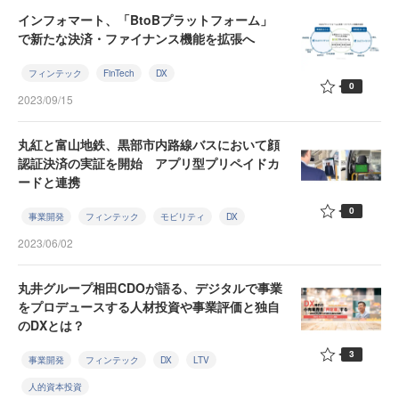
インフォマート、「BtoBプラットフォーム」
で新たな決済・ファイナンス機能を拡張へ
フィンテック
FinTech
DX
0
2023/09/15
丸紅と富山地鉄、黒部市内路線バスにおいて顔
認証決済の実証を開始 アプリ型プリペイドカ
ードと連携
0
事業開発
フィンテック
モビリティ
DX
2023/06/02
丸井グループ相田CDOが語る、デジタルで事業
をプロデュースする人材投資や事業評価と独自
のDXとは？
3
事業開発
フィンテック
DX
LTV
人的資本投資