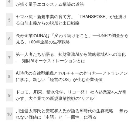
4
が描く量子エコシステム構築の道筋
ヤマハ流・新規事業の育て方。「TRANSPOSE」が仕掛け
5
る自前主義からの脱却と出口戦略
長寿企業のDNAは「変わり続けること」──DNPの調査から
6
見る、100年企業の生存戦略
第一人者たちが語る、知財業務AIから戦略領域AIへの進化
7
──知財AIオーケストレーションとは
AI時代の自律型組織とカルチャーの作り方──アトラシアン
8
に学ぶ、新しい「経営のOS」が生む企業価値
ドコモ、JR東、積水化学、リコー発！ 社内起業家4人が明
9
かす、大企業での新規事業挑戦の“リアル”
川邊健太郎氏と安宅和人氏が語るAI時代の生存戦略──奪わ
10
れない価値は「主語」と「一回性」に宿る