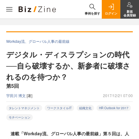
新規
事例を探す
ログイン
会員登録
Workday流、グローバル人事の最前線
デジタル・ディスラプションの時代
──自ら破壊するか、新参者に破壊さ
れるのを待つか？
第5回
宇田川 博文
[著]
2017/12/21 07:00
タレントマネジメント
ワークスタイルIT
組織文化
HR Outlook for 2017
モチベーション
連載「Workday流、グローバル人事の最前線」第５回は、人