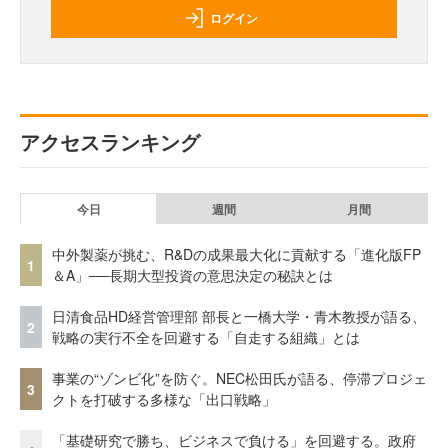
ログイン
アクセスランキング
今日
週間
月間
中外製薬が挑む、R&Dの成果最大化に貢献する「進化版FP
1
＆A」──長期大型投資の意思決定の秘訣とは
日清食品HD経営管理部 部長と一橋大学・青木教授が語る、
2
戦略の実行不全を回避する「自走する組織」とは
事業の“ゾンビ化”を防ぐ。NEC松田氏が語る、停滞プロジェ
3
クトを打破する多様な「出口戦略」
「基礎研究で勝ち、ビジネスで負ける」を回避する。政府