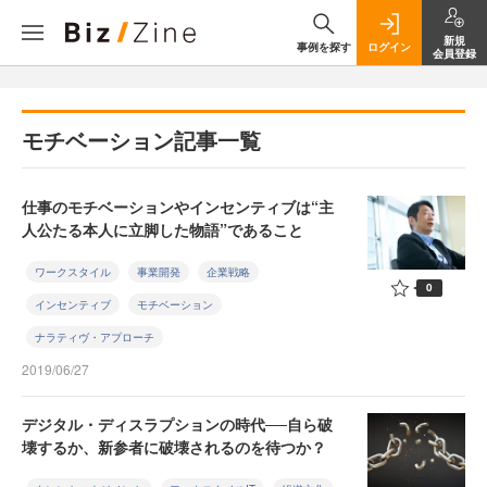
新規
事例を探す
ログイン
会員登録
モチベーション記事一覧
仕事のモチベーションやインセンティブは“主
人公たる本人に立脚した物語”であること
ワークスタイル
事業開発
企業戦略
0
インセンティブ
モチベーション
ナラティヴ・アプローチ
2019/06/27
デジタル・ディスラプションの時代──自ら破
壊するか、新参者に破壊されるのを待つか？