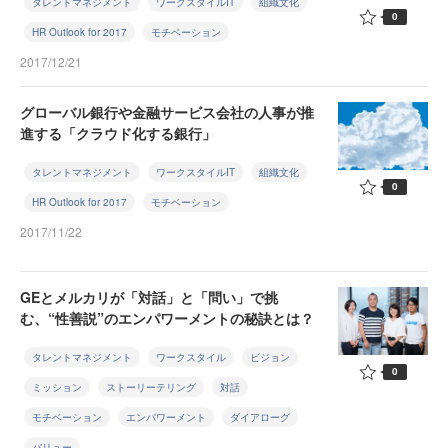
タレントマネジメント
ワークスタイルIT
組織文化
0
HR Outlook for 2017
モチベーション
2017/12/21
グローバル銀行や金融サービス会社の人事が推
進する「クラウド化する銀行」
タレントマネジメント
ワークスタイルIT
組織文化
0
HR Outlook for 2017
モチベーション
2017/11/22
GEとメルカリが「対話」と「問い」で挑
む、“性善説”のエンパワーメントの秘訣とは？
タレントマネジメント
ワークスタイル
ビジョン
0
ミッション
ストーリーテリング
対話
モチベーション
エンパワーメント
ダイアローグ
バリュー