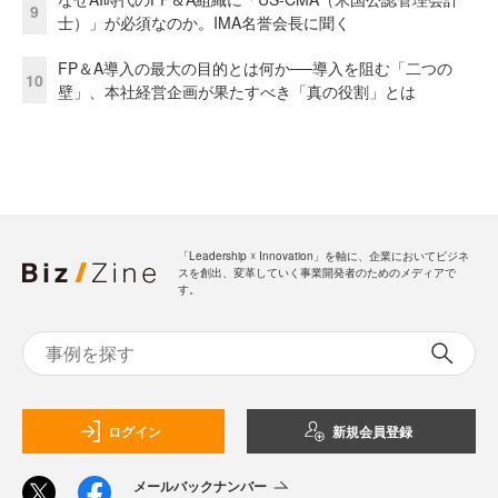
9
士）」が必須なのか。IMA名誉会長に聞く
FP＆A導入の最大の目的とは何か──導入を阻む「二つの
10
壁」、本社経営企画が果たすべき「真の役割」とは
「Leadership ☓ Innovation」を軸に、企業においてビジネ
スを創出、変革していく事業開発者のためのメディアで
す。
ログイン
新規会員登録
メールバックナンバー