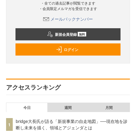
・全ての過去記事が閲覧できます
・会員限定メルマガを受信できます
メールバックナンバー
新規会員登録
無料
ログイン
アクセスランキング
今日
週間
月間
bridge大長氏が語る「新規事業の自走地図」──現在地を診
1
断し未来を描く、領域とアジェンダとは