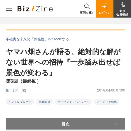
新規
事例を探す
ログイン
会員登録
不確実な未来の「偶発性」を“Rock”する
ヤマハ畑さんが語る、絶対的な解が
ない世界への招待『一歩踏み出せば
景色が変わる』
第6回（最終回）
畑 紀行
[著]
2018/04/06 07:00
イントレプレナー
事業開発
オープンイノベーション
アイディア創出
目次