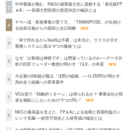
中外製薬が挑む、R&Dの成果最大化に貢献する「進化版FP
2
＆A」──長期大型投資の意思決定の秘訣とは
ヤマハ流・新規事業の育て方。「TRANSPOSE」が仕掛け
3
る自前主義からの脱却と出口戦略
NEW
「AIで作れるからSaaSは不要」は本当か。ラクスが示す、
4
業務システムに残る“4つの価値”とは
なぜ「お客様は神様です」は間違っているのか──データ分
5
析の巨匠フェーダー教授が明かす「CLV」の本質
NEW
大企業の6割超が陥る「沈黙の組織」──U-ZEROが明かす、
6
高め合う組織への変革要件
VC出資で「戦略的リターン」は得られるか？ 事業会社が投
7
資を無駄にしないための“3つの問い”
NEW
NECの最高益を支えた、FP＆Aによる短期と長期利益のジ
8
レンマ克服──経営可視化と人材育成の秘訣とは
なぜAI時代のFP＆A組織に「US-CMA（米国公認管理会計