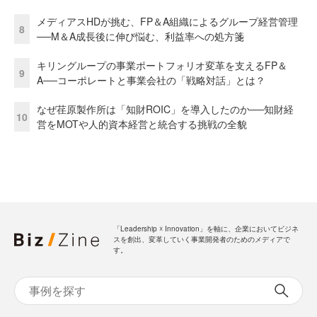
メディアスHDが挑む、FP＆A組織によるグループ経営管理
8
──M＆A成長後に伸び悩む、利益率への処方箋
キリングループの事業ポートフォリオ変革を支えるFP＆
9
A──コーポレートと事業会社の「戦略対話」とは？
なぜ荏原製作所は「知財ROIC」を導入したのか──知財経
10
営をMOTや人的資本経営と統合する挑戦の全貌
「Leadership ☓ Innovation」を軸に、企業においてビジネ
スを創出、変革していく事業開発者のためのメディアで
す。