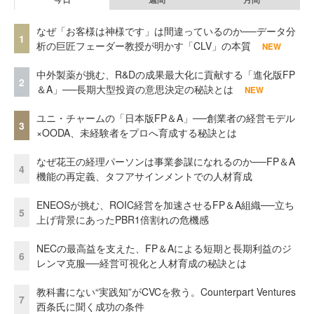
なぜ「お客様は神様です」は間違っているのか──データ分
1
析の巨匠フェーダー教授が明かす「CLV」の本質
NEW
中外製薬が挑む、R&Dの成果最大化に貢献する「進化版FP
2
＆A」──長期大型投資の意思決定の秘訣とは
NEW
ユニ・チャームの「日本版FP＆A」──創業者の経営モデル
3
×OODA、未経験者をプロへ育成する秘訣とは
なぜ花王の経理パーソンは事業参謀になれるのか──FP＆A
4
機能の再定義、タフアサインメントでの人材育成
ENEOSが挑む、ROIC経営を加速させるFP＆A組織──立ち
5
上げ背景にあったPBR1倍割れの危機感
NECの最高益を支えた、FP＆Aによる短期と長期利益のジ
6
レンマ克服──経営可視化と人材育成の秘訣とは
教科書にない“実践知”がCVCを救う。Counterpart Ventures
7
西条氏に聞く成功の条件