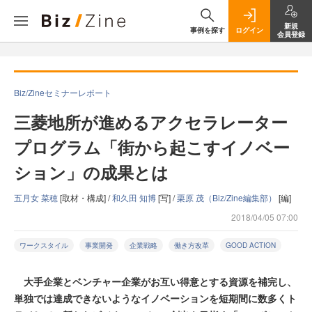
新規
事例を探す
ログイン
会員登録
Biz/Zineセミナーレポート
三菱地所が進めるアクセラレーター
プログラム「街から起こすイノベー
ション」の成果とは
五月女 菜穂
[取材・構成] /
和久田 知博
[写] /
栗原 茂（Biz/Zine編集部）
[編]
2018/04/05 07:00
ワークスタイル
事業開発
企業戦略
働き方改革
GOOD ACTION
大手企業とベンチャー企業がお互い得意とする資源を補完し、
単独では達成できないようなイノベーションを短期間に数多くト