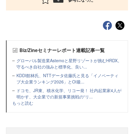
Biz/Zineセミナーレポート連載記事一覧
グローバル製造業Astemoと星野リゾートが挑むHRDX。
守るべき自社の強みと標準化、良い...
KDDI館林氏、NTTデータ佐藤氏と見る「イノベーティ
ブ大企業ランキング2026」とOI最...
ドコモ、JR東、積水化学、リコー発！ 社内起業家4人が
明かす、大企業での新規事業挑戦の“リ...
もっと読む