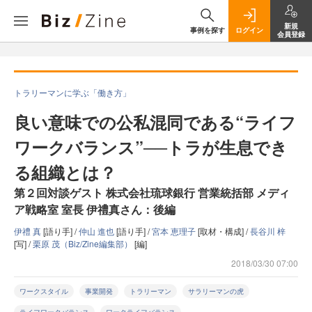
新規
事例を探す
ログイン
会員登録
トラリーマンに学ぶ「働き方」
良い意味での公私混同である“ライフ
ワークバランス”──トラが生息でき
る組織とは？
第２回対談ゲスト 株式会社琉球銀行 営業統括部 メディ
ア戦略室 室長 伊禮真さん：後編
伊禮 真
[語り手] /
仲山 進也
[語り手] /
宮本 恵理子
[取材・構成] /
長谷川 梓
[写] /
栗原 茂（Biz/Zine編集部）
[編]
2018/03/30 07:00
ワークスタイル
事業開発
トラリーマン
サラリーマンの虎