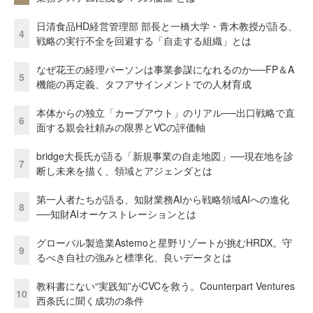
日清食品HD経営管理部 部長と一橋大学・青木教授が語る、
4
戦略の実行不全を回避する「自走する組織」とは
なぜ花王の経理パーソンは事業参謀になれるのか──FP＆A
5
機能の再定義、タフアサインメントでの人材育成
本体からの独立「カーブアウト」のリアル──出口戦略で直
6
面する親会社頼みの限界とVCの評価軸
bridge大長氏が語る「新規事業の自走地図」──現在地を診
7
断し未来を描く、領域とアジェンダとは
第一人者たちが語る、知財業務AIから戦略領域AIへの進化
8
──知財AIオーケストレーションとは
グローバル製造業Astemoと星野リゾートが挑むHRDX。守
9
るべき自社の強みと標準化、良いデータとは
教科書にない“実践知”がCVCを救う。Counterpart Ventures
10
西条氏に聞く成功の条件