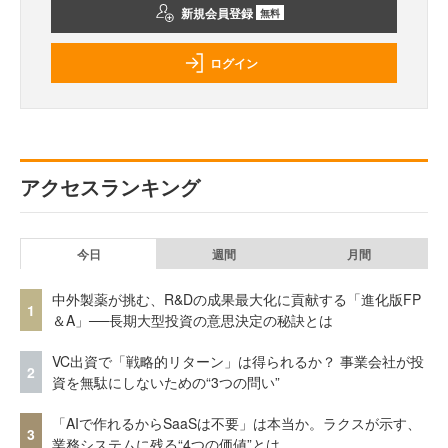
新規会員登録
無料
ログイン
アクセスランキング
今日
週間
月間
中外製薬が挑む、R&Dの成果最大化に貢献する「進化版FP
1
＆A」──長期大型投資の意思決定の秘訣とは
VC出資で「戦略的リターン」は得られるか？ 事業会社が投
2
資を無駄にしないための“3つの問い”
「AIで作れるからSaaSは不要」は本当か。ラクスが示す、
3
業務システムに残る“4つの価値”とは