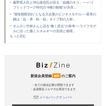
藤野英人氏と仲山進也氏が語る「組織のネコ」──ハイ
ブリッドワーク時代の“4種の動物”が共存...
“賞味期限切れ”となる大企業のビジネスモデル──変革の
鍵は「起・承・転・結」タイプ別の人材...
オムロン竹林さんと語る“働く原点”の再考──ライフモデ
ルに沿った働くエネルギーの充填と循環...
もっと読む
新規会員登録
のご案内
無料
・全ての過去記事が閲覧できます
・会員限定メルマガを受信できます
メールバックナンバー