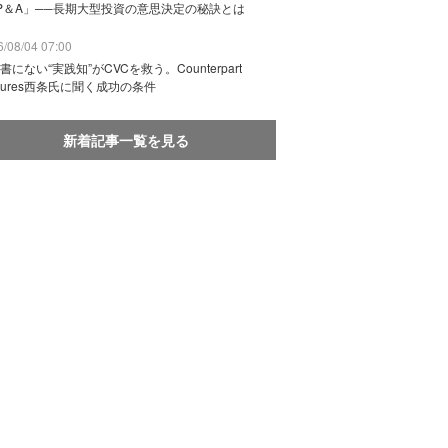
P＆A」──長期大型投資の意思決定の秘訣とは
/08/04 07:00
書にない“実践知”がCVCを救う。Counterpart
ntures西条氏に聞く成功の条件
新着記事一覧を見る