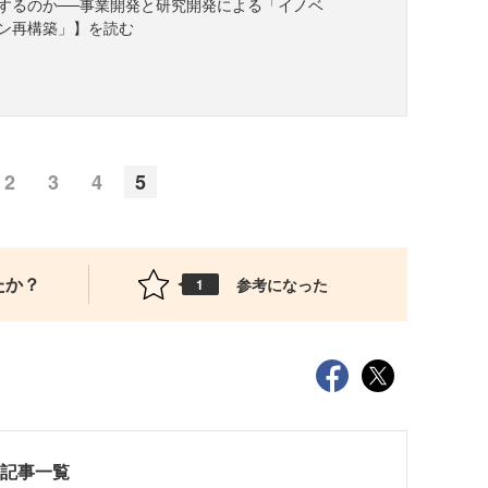
するのか──事業開発と研究開発による「イノベ
ン再構築」】を読む
2
3
4
5
たか？
参考になった
1
載記事一覧