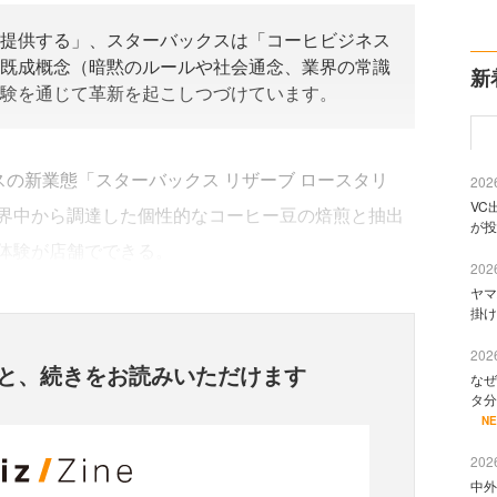
提供する」、スターバックスは「コーヒビジネス
既成概念（暗黙のルールや社会通念、業界の常識
新
験を通じて革新を起こしつづけています。
スの新業態「スターバックス リザーブ ロースタリ
2026
VC
界中から調達した個性的なコーヒー豆の焙煎と抽出
が投
体験が店舗でできる。
2026
ヤマ
掛け
2026
と、
続きをお読みいただけます
なぜ
タ分
N
2026
中外