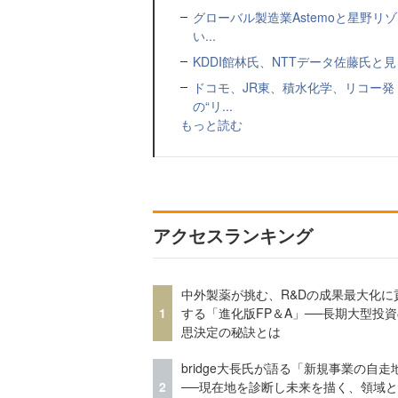
グローバル製造業Astemoと星野リ
い...
KDDI館林氏、NTTデータ佐藤氏と見
ドコモ、JR東、積水化学、リコー発
の“リ...
もっと読む
アクセスランキング
中外製薬が挑む、R&Dの成果最大化に
1
する「進化版FP＆A」──長期大型投
思決定の秘訣とは
bridge大長氏が語る「新規事業の自走
2
──現在地を診断し未来を描く、領域