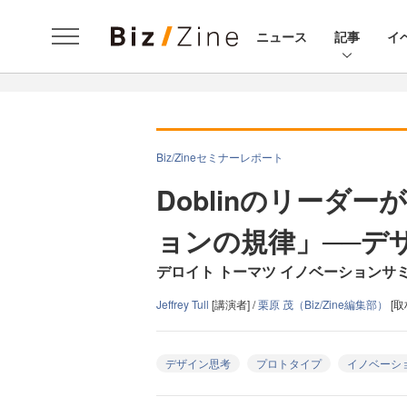
ニュース
記事
イ
Biz/Zineセミナーレポート
Doblinのリーダ
ョンの規律」──デ
デロイト トーマツ イノベーションサミ
Jeffrey Tull
[講演者] /
栗原 茂（Biz/Zine編集部）
[取
デザイン思考
プロトタイプ
イノベーシ