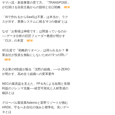
ヤマハ流・新規事業の育て方。「TRANSPOSE」
が仕掛ける自前主義からの脱却と出口戦略
NEW
「AIで作れるからSaaSは不要」は本当か。ラク
スが示す、業務システムに残る“4つの価値”とは
なぜ「お客様は神様です」は間違っているのか
──データ分析の巨匠フェーダー教授が明かす
「CLV」の本質
NEW
VC出資で「戦略的リターン」は得られるか？ 事
業会社が投資を無駄にしないための“3つの問い”
NEW
大企業の6割超が陥る「沈黙の組織」──U-ZERO
が明かす、高め合う組織への変革要件
NECの最高益を支えた、FP＆Aによる短期と長期
利益のジレンマ克服──経営可視化と人材育成の
秘訣とは
グローバル製造業Astemoと星野リゾートが挑む
HRDX。守るべき自社の強みと標準化、良いデー
タとは