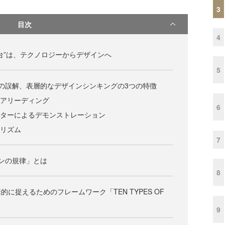
3
目次
4
台”は、テクノロジーからデザインへ
5
の誤解、表層的なデザインシンキングの3つの特徴
チアリーディング
6
アターによるデモンストレーション
ーリズム
7
ンの規律」とは
8
に捉えるためのフレームワーク「TEN TYPES OF
9