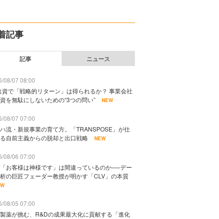
着記事
記事
ニュース
/08/07 08:00
出資で「戦略的リターン」は得られるか？ 事業会社
資を無駄にしないための“3つの問い”
NEW
/08/07 07:00
ハ流・新規事業の育て方。「TRANSPOSE」が仕
る自前主義からの脱却と出口戦略
NEW
/08/06 07:00
「お客様は神様です」は間違っているのか──デー
析の巨匠フェーダー教授が明かす「CLV」の本質
EW
/08/05 07:00
製薬が挑む、R&Dの成果最大化に貢献する「進化