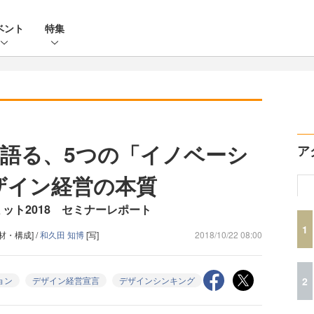
ベント
特集
ーが語る、5つの「イノベーシ
ア
ザイン経営の本質
ット2018 セミナーレポート
1
材・構成] /
和久田 知博
[写]
2018/10/22 08:00
2
ョン
デザイン経営宣言
デザインシンキング