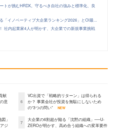
ゾートが挑むHRDX。守るべき自社の強みと標準化、良
る「イノベーティブ大企業ランキング2026」とOI最...
！ 社内起業家4人が明かす、大企業での新規事業挑戦
貢献
VC出資で「戦略的リターン」は得られる
資の意
6
か？ 事業会社が投資を無駄にしないため
の“3つの問い”
NEW
地図」
大企業の6割超が陥る「沈黙の組織」──U-
7
とアジ
ZEROが明かす、高め合う組織への変革要件