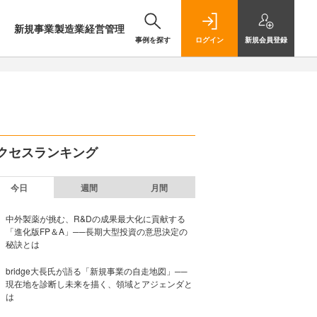
新規事業
製造業
経営管理
事例を探す
ログイン
新規
会員登録
クセスランキング
今日
週間
月間
中外製薬が挑む、R&Dの成果最大化に貢献する
「進化版FP＆A」──長期大型投資の意思決定の
秘訣とは
bridge大長氏が語る「新規事業の自走地図」──
現在地を診断し未来を描く、領域とアジェンダと
は