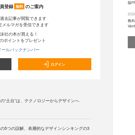
版F
員登録
のご案内
無料
2026
過去記事が閲覧できます
教科
定メルマガを受信できます
Ve
泳社の本が買える！
分のポイントをプレゼント
メールバックナンバー
ログイン
の“土台”は、テクノロジーからデザインへ
の5つの誤解、表層的なデザインシンキングの3