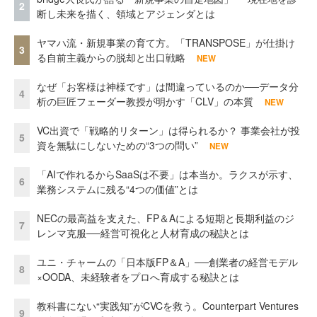
2
断し未来を描く、領域とアジェンダとは
ヤマハ流・新規事業の育て方。「TRANSPOSE」が仕掛け
3
る自前主義からの脱却と出口戦略
NEW
なぜ「お客様は神様です」は間違っているのか──データ分
4
析の巨匠フェーダー教授が明かす「CLV」の本質
NEW
VC出資で「戦略的リターン」は得られるか？ 事業会社が投
5
資を無駄にしないための“3つの問い”
NEW
「AIで作れるからSaaSは不要」は本当か。ラクスが示す、
6
業務システムに残る“4つの価値”とは
NECの最高益を支えた、FP＆Aによる短期と長期利益のジ
7
レンマ克服──経営可視化と人材育成の秘訣とは
ユニ・チャームの「日本版FP＆A」──創業者の経営モデル
8
×OODA、未経験者をプロへ育成する秘訣とは
教科書にない“実践知”がCVCを救う。Counterpart Ventures
9