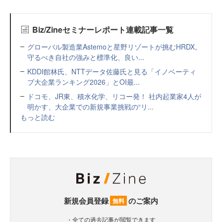
Biz/Zineセミナーレポート連載記事一覧
グローバル製造業Astemoと星野リゾートが挑むHRDX。
守るべき自社の強みと標準化、良い...
KDDI館林氏、NTTデータ佐藤氏と見る「イノベーティ
ブ大企業ランキング2026」とOI最...
ドコモ、JR東、積水化学、リコー発！ 社内起業家4人が
明かす、大企業での新規事業挑戦の“リ...
もっと読む
新規会員登録
のご案内
無料
・全ての過去記事が閲覧できます