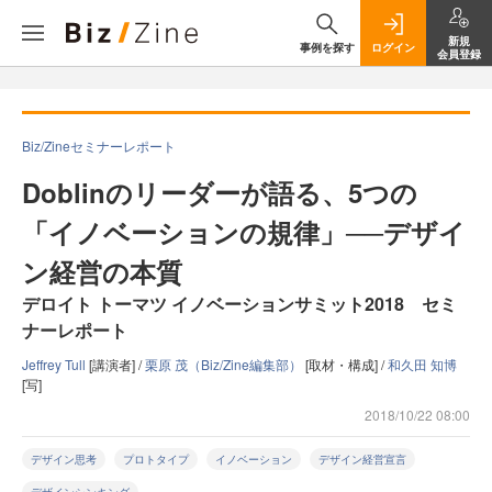
新規
事例を探す
ログイン
会員登録
Biz/Zineセミナーレポート
Doblinのリーダーが語る、5つの
「イノベーションの規律」──デザイ
ン経営の本質
デロイト トーマツ イノベーションサミット2018 セミ
ナーレポート
Jeffrey Tull
[講演者] /
栗原 茂（Biz/Zine編集部）
[取材・構成] /
和久田 知博
[写]
2018/10/22 08:00
デザイン思考
プロトタイプ
イノベーション
デザイン経営宣言