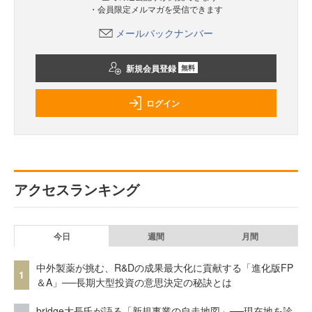
・会員限定メルマガを受信できます
メールバックナンバー
新規会員登録
無料
ログイン
アクセスランキング
今日
週間
月間
中外製薬が挑む、R&Dの成果最大化に貢献する「進化版FP
1
＆A」──長期大型投資の意思決定の秘訣とは
bridge大長氏が語る「新規事業の自走地図」──現在地を診